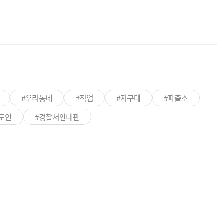
#우리동네
#직업
#지구대
#파출소
도안
#경찰서안내판