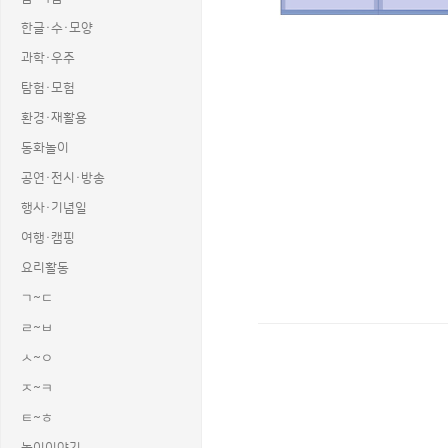
한글·수·모양
과학·우주
탐험·모험
환경·재활용
동화놀이
공연·전시·방송
행사·기념일
여행·캠핑
요리활동
ㄱ~ㄷ
ㄹ~ㅂ
ㅅ~ㅇ
상품명 : 경찰서 안내데스크.
태그 : 경찰서안내데스크, 경찰서, 경찰
ㅈ~ㅋ
추가 설명 : 해당 상품에 대한 상세 정
ㅌ~ㅎ