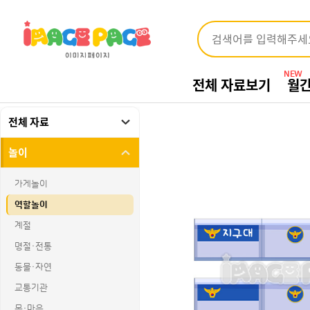
NEW
전체 자료보기
월
전체 자료
놀이
가게놀이
역할놀이
계절
명절·전통
동물·자연
교통기관
몸·마음