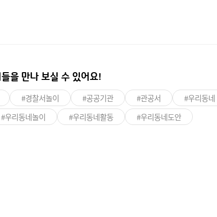
들을 만나 보실 수 있어요!
#경찰서놀이
#공공기관
#관공서
#우리동네
#우리동네놀이
#우리동네활동
#우리동네도안