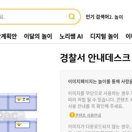
인기 검색어
2. 놀이
3. 바다
4. 가게
간계획안
이달의 놀이
노리쌤 AI
디지털 놀이
이
5. 동물
6. 수박
7. 여름환
경찰서 안내데스크
8. 교통기관
9. 물놀이
10. 수영장
1. 여름
이미지페이지는 놀이를 통해 사랑을
이미지를 무단으로 사용하는 경우 
따라 처벌 될 수 있습니다. 콘텐츠 
사용 안내를 꼭 확인해 주세요.
콘텐츠 사용안내
이미지가 다운로드되지 않는 경우,