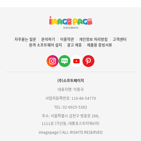
자주묻는 질문
문의하기
이용약관
개인정보 처리방침
고객센터
원격 소프트웨어 설치
광고 제휴
제출용 증빙서류
(주)소프트페이지
대표자명: 이종국
사업자등록번호: 119-86-54779
TEL: 02-6925-5382
주소: 서울특별시 금천구 벚꽃로 298,
1111호 (가산동, 대륭포스트타워6차)
imagepageⓒALL RIGHTS RESERVED