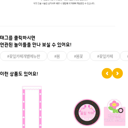
태그를 클릭하시면
연관된 놀이들을 만나 보실 수 있어요!
#꽃잎카페개별메뉴판
#봄
#봄꽃
#꽃잎카페
이런 상품도 있어요!