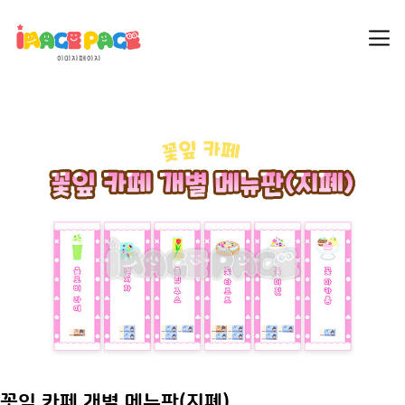
꽃잎 카페 개별 메뉴판(지폐)