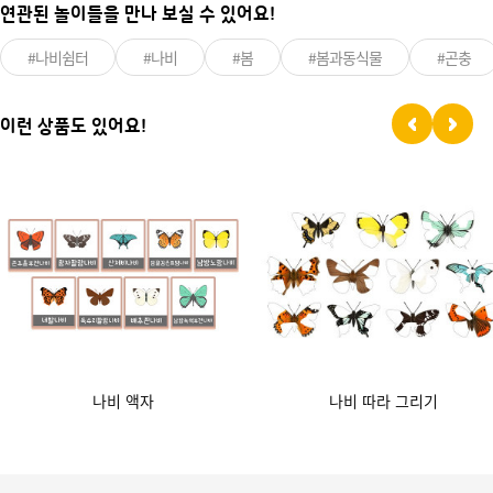
연관된 놀이들을 만나 보실 수 있어요!
#나비쉼터
#나비
#봄
#봄과동식물
#곤충
이런 상품도 있어요!
나비 액자
나비 따라 그리기