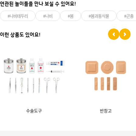
연관된 놀이들을 만나 보실 수 있어요!
#나비테두리
#나비
#봄
#봄과동식물
#곤충
이런 상품도 있어요!
수술도구
반창고