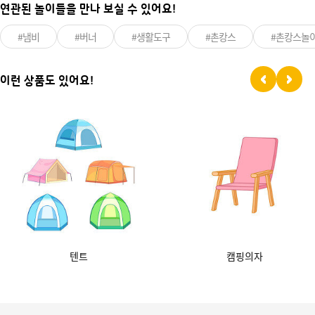
연관된 놀이들을 만나 보실 수 있어요!
#냄비
#버너
#생활도구
#촌캉스
#촌캉스놀
이런 상품도 있어요!
텐트
캠핑의자