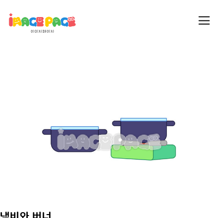
냄비와 버너