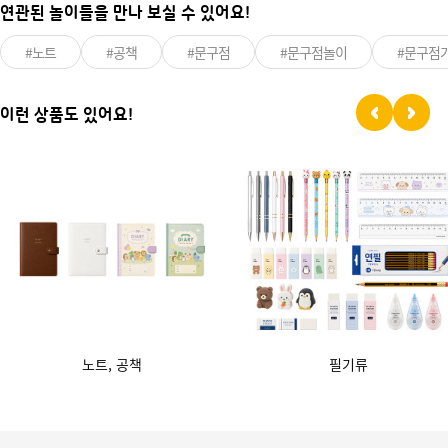
연관된 놀이들을 만나 보실 수 있어요!
#노트
#공책
#문구점
#문구점놀이
#문구점
이런 상품도 있어요!
노트, 공책
필기류