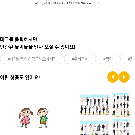
태그를 클릭하시면
연관된 놀이들을 만나 보실 수 있어요!
#다양한직업이궁금해요레터링
#우리동네
#직업
#장
이런 상품도 있어요!