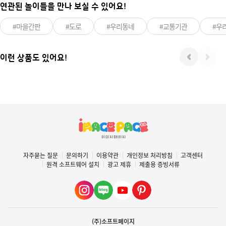
연관된 놀이들을 만나 보실 수 있어요!
#마을간판
#도로
#우리동네
#교통기관
#우
이런 상품도 있어요!
자주묻는 질문
문의하기
이용약관
개인정보 처리방침
고객센터
원격 소프트웨어 설치
광고 제휴
제출용 증빙서류
(주)소프트페이지