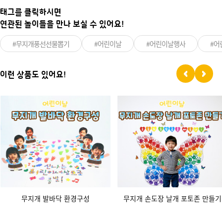
태그를 클릭하시면
연관된 놀이들을 만나 보실 수 있어요!
#무지개풍선선물뽑기
#어린이날
#어린이날행사
#어
이런 상품도 있어요!
무지개 발바닥 환경구성
무지개 손도장 날개 포토존 만들기