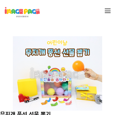
무지개 풍선 선물 뽑기