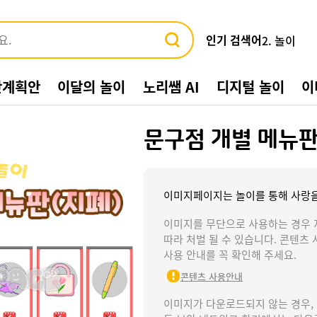
인기 검색어
3. 바다
4. 가게
5. 동물
간계획안
이달의 놀이
노리쌤 AI
디지털 놀이
이
6. 수박
7. 여름환
8. 교통기관
문구점 개별 메뉴판
9. 물놀이
10. 수영장
1. 여름
2. 놀이
이미지페이지는 놀이를 통해 사랑을
이미지를 무단으로 사용하는 경우 
따라 처벌 될 수 있습니다. 콘텐츠 
사용 안내를 꼭 확인해 주세요.
콘텐츠 사용안내
이미지가 다운로드되지 않는 경우,