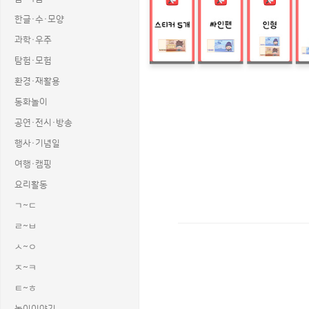
한글·수·모양
과학·우주
탐험·모험
환경·재활용
동화놀이
공연·전시·방송
행사·기념일
여행·캠핑
요리활동
ㄱ~ㄷ
ㄹ~ㅂ
ㅅ~ㅇ
상품명 : 문구점 개별 메뉴판 (지폐).
태그 : 문구점개별메뉴판, 지폐메뉴판,
ㅈ~ㅋ
추가 설명 : 해당 상품에 대한 상세 정
ㅌ~ㅎ