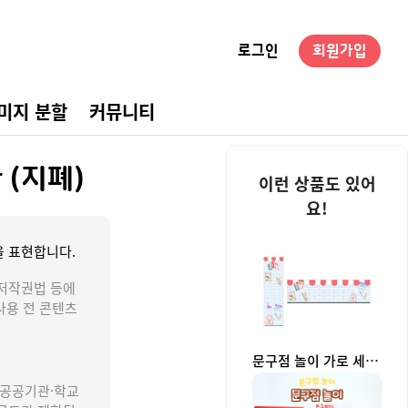
로그인
회원가입
미지 분할
커뮤니티
경구성
 (지폐)
이런 상품도 있어
요!
 표현합니다.
저작권법 등에
사용 전 콘텐츠
문구점 놀이 가로 세로 배너 (문구없음)
 공공기관·학교