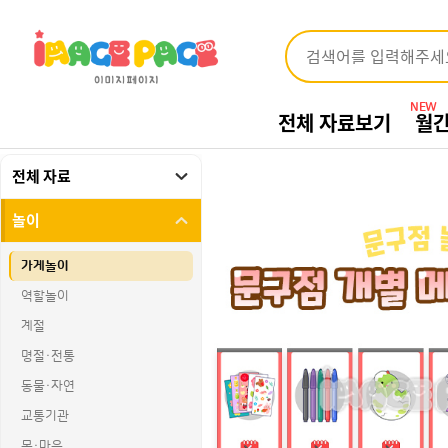
NEW
전체 자료보기
월
전체 자료
놀이
가게놀이
역할놀이
계절
명절·전통
동물·자연
교통기관
몸·마음