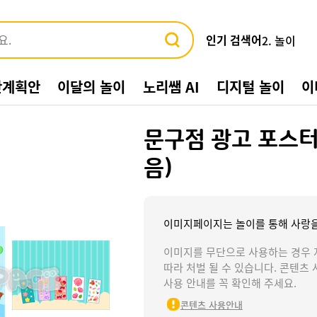
인기 검색어
2. 놀이
3. 바다
4. 가게
간계획안
이달의 놀이
노리쌤 AI
디지털 놀이
이
5. 동물
6. 수박
7. 여름환
문구점 광고 포스터
8. 교통기관
9. 물놀이
음)
10. 수영장
1. 여름
이미지페이지는 놀이를 통해 사랑을
이미지를 무단으로 사용하는 경우 
따라 처벌 될 수 있습니다. 콘텐츠 
사용 안내를 꼭 확인해 주세요.
콘텐츠 사용안내