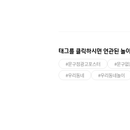
태그를 클릭하시면
연관된 놀이
#문구점광고포스터
#문구없
#우리동네
#우리동네놀이
이런 상품도 있어요!