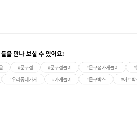
들을 만나 보실 수 있어요!
음
#문구점
#문구점놀이
#문구점가게놀이
#우리동네가게
#가게놀이
#문구박스
#아트박