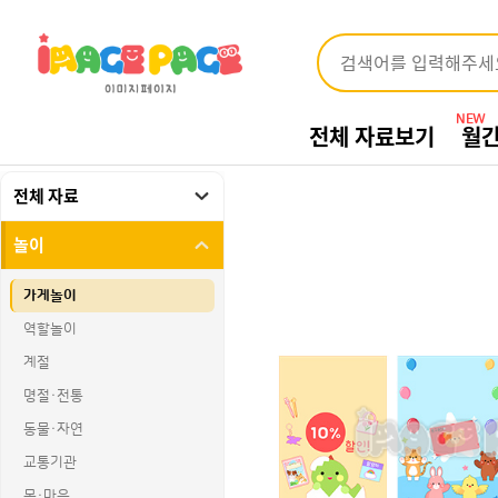
NEW
전체 자료보기
월
전체 자료
놀이
가게놀이
역할놀이
계절
명절·전통
동물·자연
교통기관
몸·마음