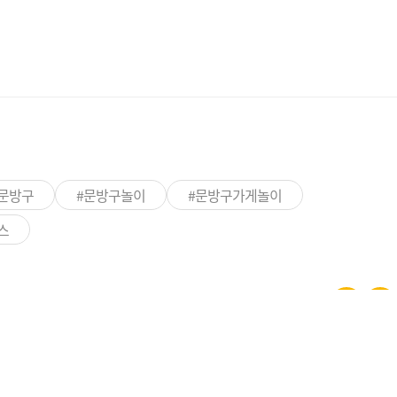
#문방구
#문방구놀이
#문방구가게놀이
스