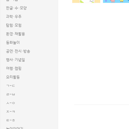
한글·수·모양
과학·우주
탐험·모험
환경·재활용
동화놀이
공연·전시·방송
행사·기념일
여행·캠핑
요리활동
ㄱ~ㄷ
ㄹ~ㅂ
ㅅ~ㅇ
ㅈ~ㅋ
상품명 : 문구점 광고 포스터 (문구없음)
ㅌ~ㅎ
태그 : 문구점광고포스터, 문구없음, 문
추가 설명 : 해당 상품에 대한 상세 정