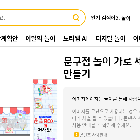
인기 검색어
3. 바다
4. 가게
5. 동물
간계획안
이달의 놀이
노리쌤 AI
디지털 놀이
이
6. 수박
7. 여름환
8. 교통기관
문구점 놀이 가로 
9. 물놀이
10. 수영장
만들기
1. 여름
2. 놀이
이미지페이지는 놀이를 통해 사랑을
이미지를 무단으로 사용하는 경우 
따라 처벌 될 수 있습니다. 콘텐츠 
사용 안내를 꼭 확인해 주세요.
콘텐츠 사용안내