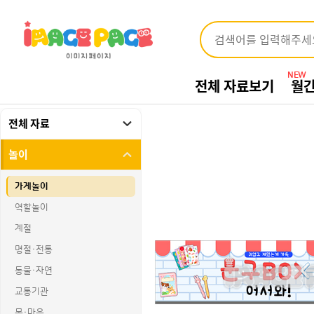
NEW
전체 자료보기
월
전체 자료
놀이
가게놀이
역할놀이
계절
명절·전통
동물·자연
교통기관
몸·마음