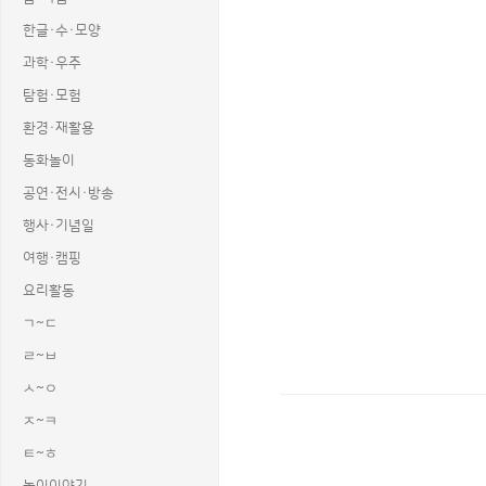
한글·수·모양
과학·우주
탐험·모험
환경·재활용
동화놀이
공연·전시·방송
행사·기념일
여행·캠핑
요리활동
ㄱ~ㄷ
ㄹ~ㅂ
ㅅ~ㅇ
ㅈ~ㅋ
상품명 : 문구점 놀이 가로 세로 배너 만
ㅌ~ㅎ
태그 : 문구점놀이가로세로배너만들기, 
추가 설명 : 해당 상품에 대한 상세 정