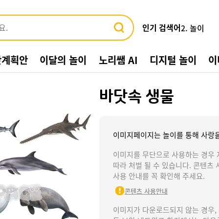
인기 검색어
2. 놀이
3. 바다
4. 가게
간계획안
이달의 놀이
노리쌤 AI
디지털 놀이
이
5. 동물
6. 수박
7. 여름환
바닷속 생물
8. 교통기관
9. 물놀이
10. 수영장
1. 여름
이미지페이지는 놀이를 통해 사랑을
이미지를 무단으로 사용하는 경우 
따라 처벌 될 수 있습니다. 콘텐츠 
사용 안내를 꼭 확인해 주세요.
콘텐츠 사용안내
이미지가 다운로드되지 않는 경우,