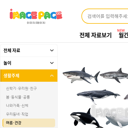
NEW
전체 자료보기
월
전체 자료
놀이
생활주제
신학기·우리원·친구
봄·동식물·공룡
나와가족·신체
우리동네·직업
여름·건강