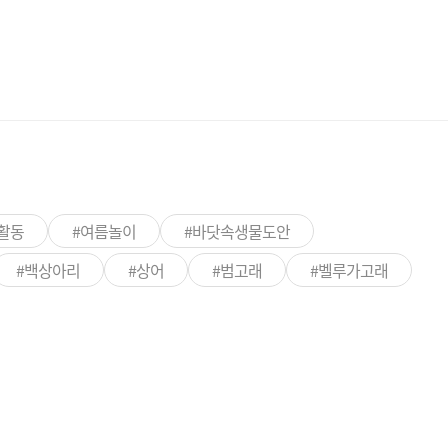
활동
#여름놀이
#바닷속생물도안
#백상아리
#상어
#범고래
#벨루가고래