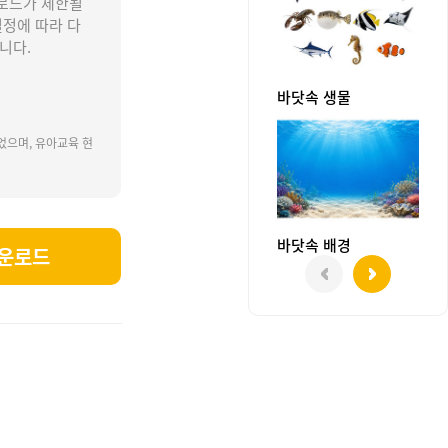
로드가 제한될
설정에 따라 다
니다.
바닷속 생물
었으며, 유아교육 현
바닷속 배경
운로드
, 듀공, 바다거북, 바다사자, 백상아리, 상어, 범고래, 벨루가고래, 고래, 톱상어, 해달, 혹