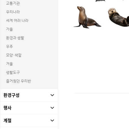
교통기관
우리나라
세계 여러 나라
가을
환경과 생활
우주
모양·색깔
겨울
생활도구
즐거웠던 우리반
환경구성
상품명 : 바닷속 생물.
행사
태그 : 바닷속생물, 바다생물, 바다동물,
추가 설명 : 해당 상품에 대한 상세 정
계절