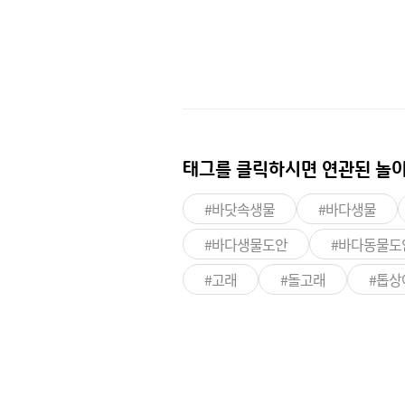
태그를 클릭하시면
연관된 놀이
#바닷속생물
#바다생물
#바다생물도안
#바다동물도
#고래
#돌고래
#톱상
이런 상품도 있어요!