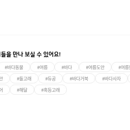
들을 만나 보실 수 있어요!
#바다동물
#여름
#바다
#여름도안
#여름
안
#돌고래
#듀공
#바다거북
#바다사자
어
#해달
#혹등고래