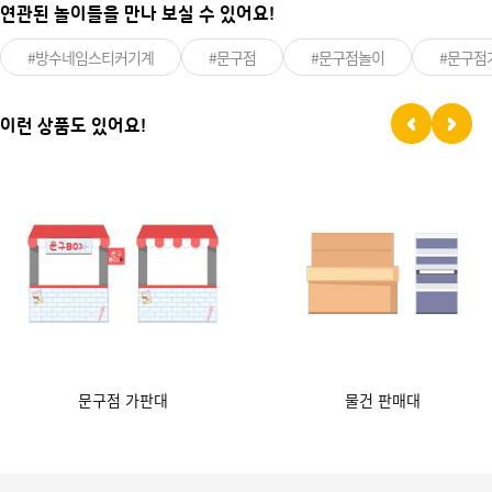
연관된 놀이들을 만나 보실 수 있어요!
#방수네임스티커기계
#문구점
#문구점놀이
#문구점
이런 상품도 있어요!
문구점 가판대
물건 판매대