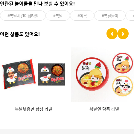
연관된 놀이들을 만나 보실 수 있어요!
#복날치킨이닭라벨
#복날
#여름
#복날놀이
이런 상품도 있어요!
복날볶음면 합성 라벨
복날엔 닭죽 라벨