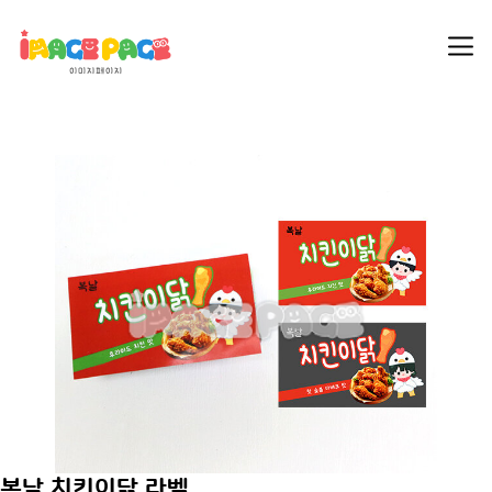
복날 치킨이닭 라벨