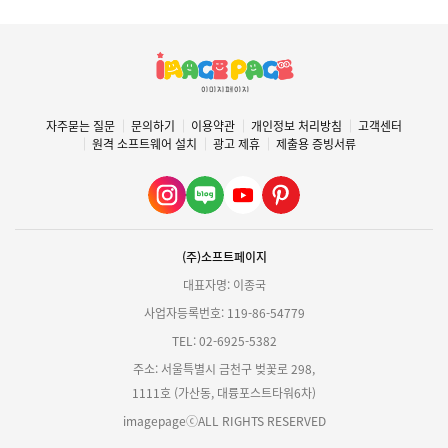
자주묻는 질문
문의하기
이용약관
개인정보 처리방침
고객센터
원격 소프트웨어 설치
광고 제휴
제출용 증빙서류
(주)소프트페이지
대표자명: 이종국
사업자등록번호: 119-86-54779
TEL: 02-6925-5382
주소: 서울특별시 금천구 벚꽃로 298,
1111호 (가산동, 대륭포스트타워6차)
imagepageⓒALL RIGHTS RESERVED