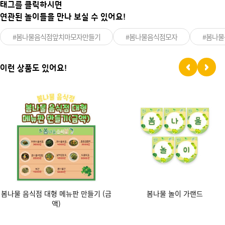
태그를 클릭하시면
연관된 놀이들을 만나 보실 수 있어요!
#봄나물음식점앞치마모자만들기
#봄나물음식점모자
#봄나
이런 상품도 있어요!
봄나물 음식점 대형 메뉴판 만들기 (금
봄나물 놀이 가랜드
액)