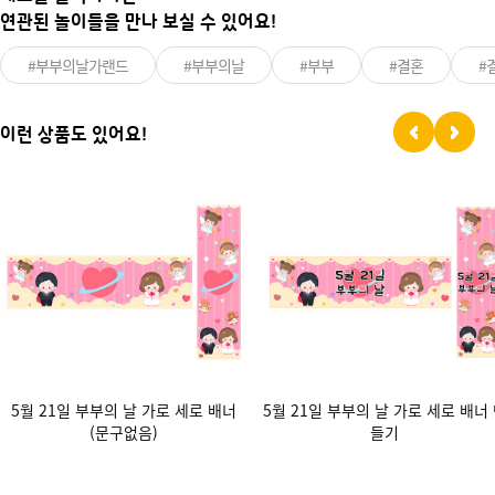
연관된 놀이들을 만나 보실 수 있어요!
#부부의날가랜드
#부부의날
#부부
#결혼
#
이런 상품도 있어요!
5월 21일 부부의 날 가로 세로 배너
5월 21일 부부의 날 가로 세로 배너
(문구없음)
들기