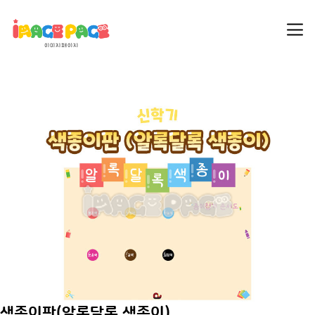
색종이판(알록달록 색종이)