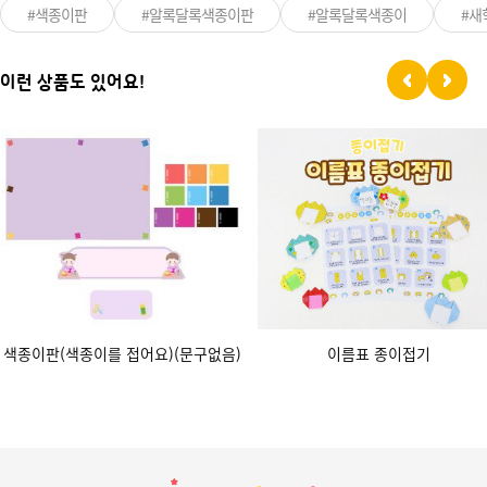
#색종이판
#알록달록색종이판
#알록달록색종이
#새
이런 상품도 있어요!
색종이판(색종이를 접어요)(문구없음)
이름표 종이접기