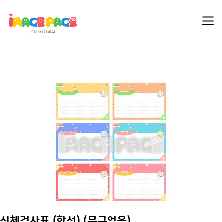
신체검사표 (합성) (문구없음)