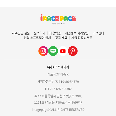
자주묻는 질문
문의하기
이용약관
개인정보 처리방침
고객센터
원격 소프트웨어 설치
광고 제휴
제출용 증빙서류
(주)소프트페이지
대표자명: 이종국
사업자등록번호: 119-86-54779
TEL: 02-6925-5382
주소: 서울특별시 금천구 벚꽃로 298,
1111호 (가산동, 대륭포스트타워6차)
imagepageⓒALL RIGHTS RESERVED