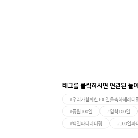
태그를 클릭하시면
연관된 놀이
#우리가함께한100일을축하해레터
#등원100일
#입학100일
#백일파티레터링
#100일