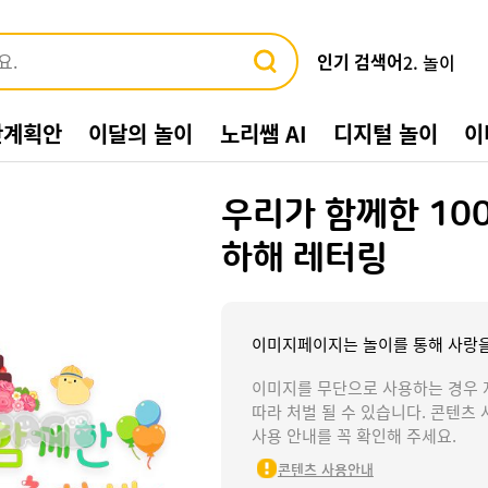
인기 검색어
3. 바다
4. 가게
5. 동물
간계획안
이달의 놀이
노리쌤 AI
디지털 놀이
이
6. 수박
7. 여름환
8. 교통기관
우리가 함께한 10
9. 물놀이
10. 수영장
하해 레터링
1. 여름
2. 놀이
이미지페이지는 놀이를 통해 사랑을
이미지를 무단으로 사용하는 경우 
따라 처벌 될 수 있습니다. 콘텐츠 
사용 안내를 꼭 확인해 주세요.
콘텐츠 사용안내