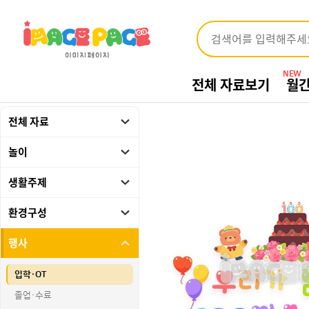
NEW
전체 자료보기
월
전체 자료
놀이
생활주제
환경구성
행사
입학·OT
졸업·수료