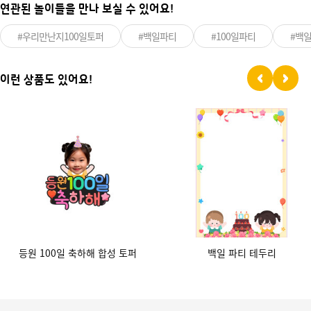
연관된 놀이들을 만나 보실 수 있어요!
#우리만난지100일토퍼
#백일파티
#100일파티
#백
이런 상품도 있어요!
등원 100일 축하해 합성 토퍼
백일 파티 테두리