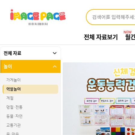
NEW
전체 자료보기
월
전체 자료
놀이
가게놀이
역할놀이
계절
명절·전통
동물·자연
교통기관
몸·마음