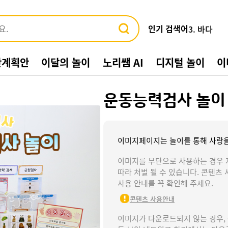
인기 검색어
3. 바다
4. 가게
5. 동물
간계획안
이달의 놀이
노리쌤 AI
디지털 놀이
이
6. 수박
7. 여름환
8. 교통기관
운동능력검사 놀이
9. 물놀이
10. 수영장
1. 여름
2. 놀이
이미지페이지는 놀이를 통해 사랑을
이미지를 무단으로 사용하는 경우 
따라 처벌 될 수 있습니다. 콘텐츠 
사용 안내를 꼭 확인해 주세요.
콘텐츠 사용안내
이미지가 다운로드되지 않는 경우,