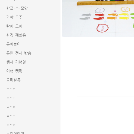
한글·수·모양
과학·우주
탐험·모험
환경·재활용
동화놀이
공연·전시·방송
행사·기념일
여행·캠핑
요리활동
ㄱ~ㄷ
ㄹ~ㅂ
ㅅ~ㅇ
상품명 : 운동능력검사 놀이.
태그 : 운동능력검사놀이, 신체검사, 신
ㅈ~ㅋ
추가 설명 : 해당 상품에 대한 상세 정
ㅌ~ㅎ