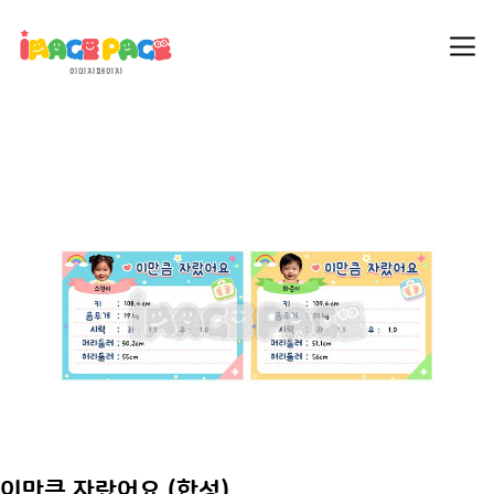
이만큼 자랐어요 (합성)