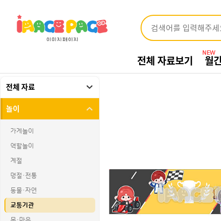
NEW
전체 자료보기
월
전체 자료
놀이
가게놀이
역할놀이
계절
명절·전통
동물·자연
교통기관
몸·마음