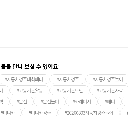
들을 만나 보실 수 있어요!
#자동차경주대회배너
#자동차경주
#자동차경주놀이
이
#교통기관활동
#교통기관도안
#교통기관자료
랙
#운전
#운전놀이
#카레이서
#배너
#미니카
#미니카경주
#20260803자동차경주놀이