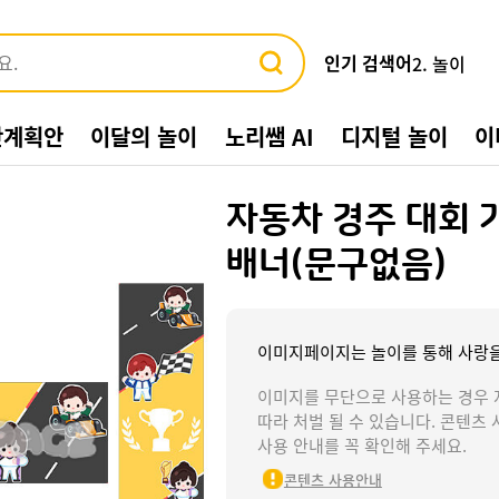
인기 검색어
2. 놀이
3. 바다
4. 가게
간계획안
이달의 놀이
노리쌤 AI
디지털 놀이
이
5. 동물
6. 수박
7. 여름환
자동차 경주 대회 
8. 교통기관
9. 물놀이
배너(문구없음)
10. 수영장
1. 여름
이미지페이지는 놀이를 통해 사랑을
이미지를 무단으로 사용하는 경우 
따라 처벌 될 수 있습니다. 콘텐츠 
사용 안내를 꼭 확인해 주세요.
콘텐츠 사용안내