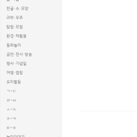
한글·수·모양
과학·우주
탐험·모험
환경·재활용
동화놀이
공연·전시·방송
행사·기념일
여행·캠핑
요리활동
ㄱ~ㄷ
ㄹ~ㅂ
ㅅ~ㅇ
ㅈ~ㅋ
상품명 : 자동차 경주 대회 가로 세로 배
ㅌ~ㅎ
태그 : 자동차경주대회가로세로배너, 자동
추가 설명 : 해당 상품에 대한 상세 정