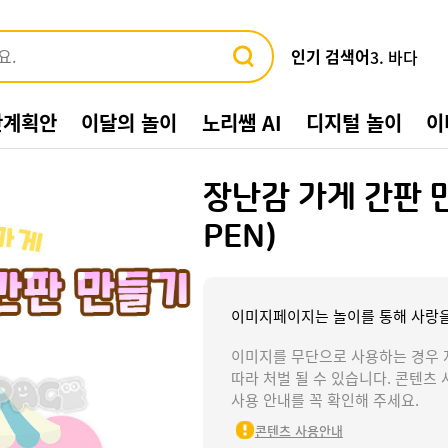
인기 검색어
3. 바다
4. 가게
5. 동물
간계획안
이달의 놀이
노리쌤 AI
디지털 놀이
이
6. 수박
7. 여름환
8. 교통기관
장난감 가게 간판 
9. 물놀이
10. 수영장
PEN)
1. 여름
2. 놀이
이미지페이지는 놀이를 통해 사랑을
이미지를 무단으로 사용하는 경우 
따라 처벌 될 수 있습니다. 콘텐츠 
사용 안내를 꼭 확인해 주세요.
콘텐츠 사용안내