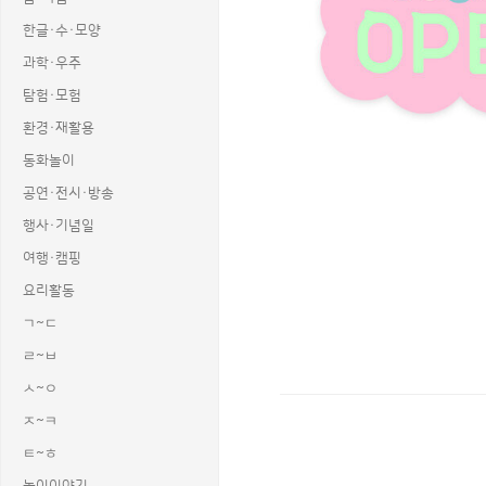
한글·수·모양
과학·우주
탐험·모험
환경·재활용
동화놀이
공연·전시·방송
행사·기념일
여행·캠핑
요리활동
ㄱ~ㄷ
ㄹ~ㅂ
ㅅ~ㅇ
ㅈ~ㅋ
상품명 : 장난감 가게 간판 만들기(OPEN
ㅌ~ㅎ
태그 : 장난감가게간판만들기, 장난감가
추가 설명 : 해당 상품에 대한 상세 정