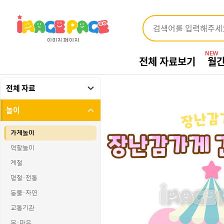
NEW
전체 자료보기
월
전체 자료
놀이
가게놀이
역할놀이
계절
명절·전통
동물·자연
교통기관
몸·마음