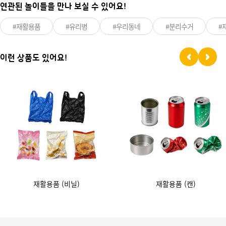
연관된 놀이들을 만나 보실 수 있어요!
#재활용품
#유리병
#우리동네
#분리수거
#
이런 상품도 있어요!
재활용품 (비닐)
재활용품 (캔)