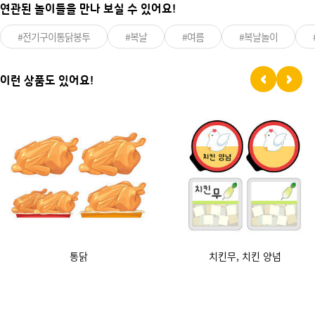
연관된 놀이들을 만나 보실 수 있어요!
#전기구이통닭봉투
#복날
#여름
#복날놀이
이런 상품도 있어요!
통닭
치킨무, 치킨 양념