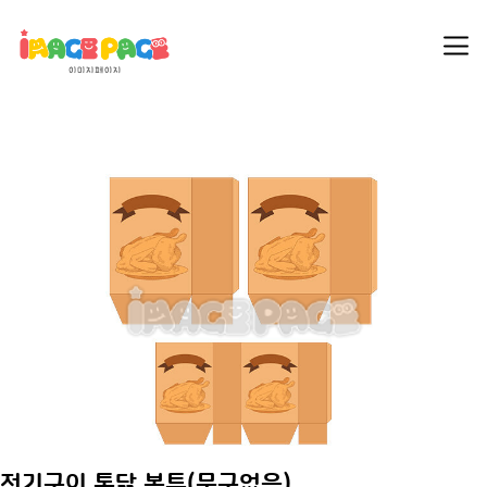
전기구이 통닭 봉투(문구없음)