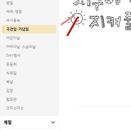
생일
새해·명절
세시풍속
국경일·기념일
어린이날
어버이날·스승의날
DAY행사
운동회
식목일
복날
김장
할로윈
크리스마스
상품명 : 지구야 우리가 지켜줄게 글씨 
계절
태그 : 지구야우리가지켜줄게글씨협동화, 
추가 설명 : 해당 상품에 대한 상세 정