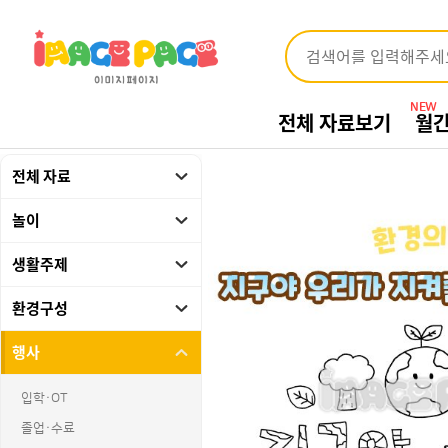
NEW
전체 자료보기
월
전체 자료
놀이
생활주제
환경구성
행사
입학·OT
졸업·수료