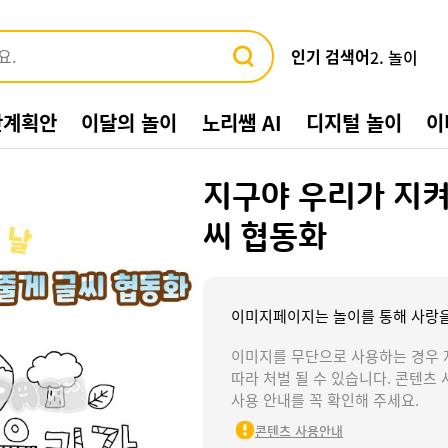
인기 검색어
3. 바다
4. 가게
5. 동물
간계획안
이달의 놀이
노리쌤 AI
디지털 놀이
이
6. 수박
7. 여름환
8. 교통기관
지구야 우리가 지켜
9. 물놀이
10. 수영장
씨 협동화
1. 여름
2. 놀이
이미지페이지는 놀이를 통해 사랑을
이미지를 무단으로 사용하는 경우 
따라 처벌 될 수 있습니다. 콘텐츠 
사용 안내를 꼭 확인해 주세요.
콘텐츠 사용안내