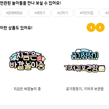
연관된 놀이들을 만나 보실 수 있어요!
#함께배워요
#새학기
#신학기
#어린이집
#
이런 상품도 있어요!
지금은 바깥놀이 중
공기청정기, 기저귀 보관함