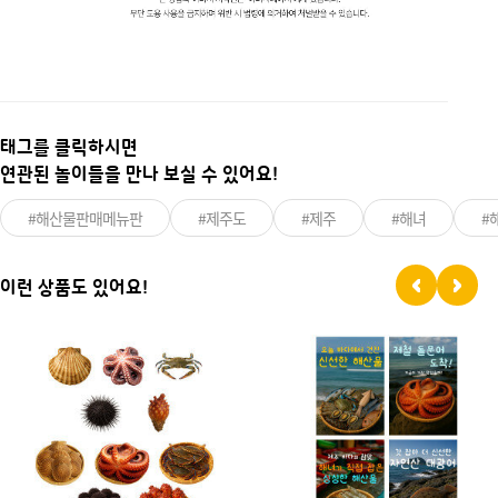
태그를 클릭하시면
연관된 놀이들을 만나 보실 수 있어요!
#해산물판매메뉴판
#제주도
#제주
#해녀
#
이런 상품도 있어요!