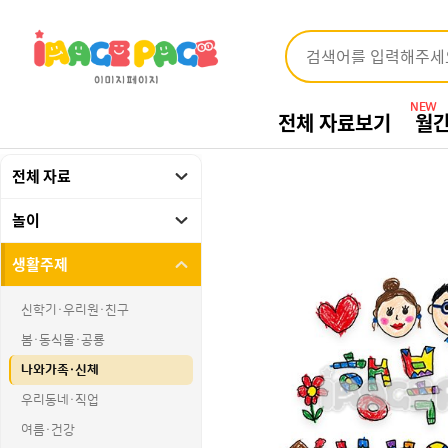
NEW
전체 자료보기
월
전체 자료
놀이
생활주제
신학기·우리원·친구
봄·동식물·공룡
나와가족·신체
우리동네·직업
여름·건강