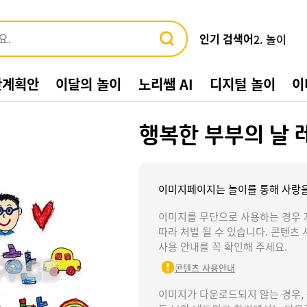
인기 검색어
3. 바다
4. 가게
5. 동물
간계획안
이달의 놀이
노리쌤 AI
디지털 놀이
이
6. 수박
7. 여름환
8. 교통기관
행복한 부부의 날 
9. 물놀이
10. 수영장
1. 여름
2.
이미지페이지는 놀이를 통해 사랑을
놀
이
이미지를 무단으로 사용하는 경우 
따라 처벌 될 수 있습니다. 콘텐츠 
사용 안내를 꼭 확인해 주세요.
콘텐츠 사용안내
이미지가 다운로드되지 않는 경우,