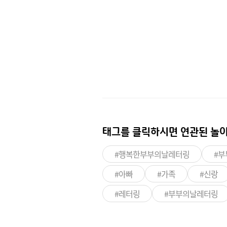
태그를 클릭하시면
연관된 놀이
#행복한부부의날레터링
#부
#아빠
#가족
#신랑
#레터링
#부부의날레터링