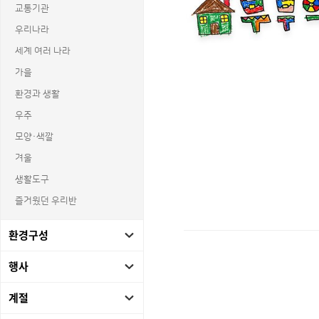
교통기관
우리나라
세계 여러 나라
가을
환경과 생활
우주
모양·색깔
겨울
생활도구
즐거웠던 우리반
환경구성
행사
상품명 : 행복한 부부의 날 레터링.
태그 : 행복한부부의날레터링, 부부의날,
추가 설명 : 해당 상품에 대한 상세 정
계절