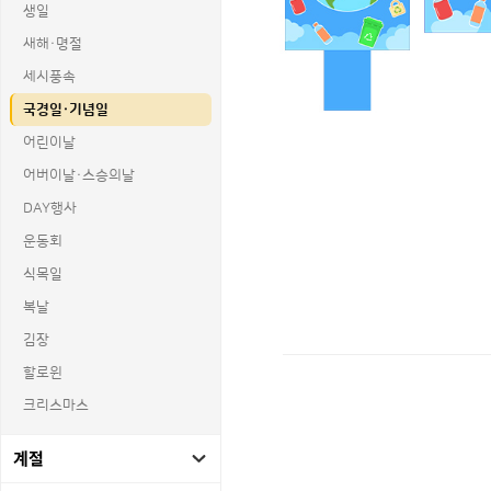
생일
새해·명절
세시풍속
국경일·기념일
어린이날
어버이날·스승의날
DAY행사
운동회
식목일
복날
김장
할로윈
상품명 : 환경의 날 피켓 만들기.
크리스마스
태그 : 환경의날피켓만들기, 환경의날피켓
추가 설명 : 해당 상품에 대한 상세 정
계절