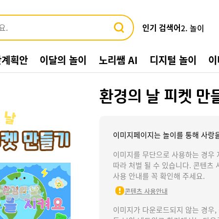
인기 검색어
3. 바다
4. 가게
5. 동물
간계획안
이달의 놀이
노리쌤 AI
디지털 놀이
이
6. 수박
7. 여름환
8. 교통기관
환경의 날 피켓 만
9. 물놀이
10. 수영장
1. 여름
2. 놀이
이미지페이지는 놀이를 통해 사랑을
이미지를 무단으로 사용하는 경우 
따라 처벌 될 수 있습니다. 콘텐츠 
사용 안내를 꼭 확인해 주세요.
콘텐츠 사용안내
이미지가 다운로드되지 않는 경우,