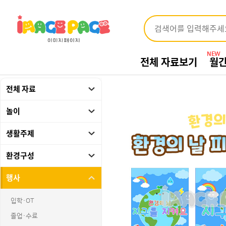
NEW
전체 자료보기
월
전체 자료
놀이
생활주제
환경구성
행사
입학·OT
졸업·수료