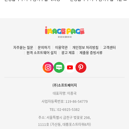
자주묻는 질문
문의하기
이용약관
개인정보 처리방침
고객센터
원격 소프트웨어 설치
광고 제휴
제출용 증빙서류
(주)소프트페이지
대표자명: 이종국
사업자등록번호: 119-86-54779
TEL: 02-6925-5382
주소: 서울특별시 금천구 벚꽃로 298,
1111호 (가산동, 대륭포스트타워6차)