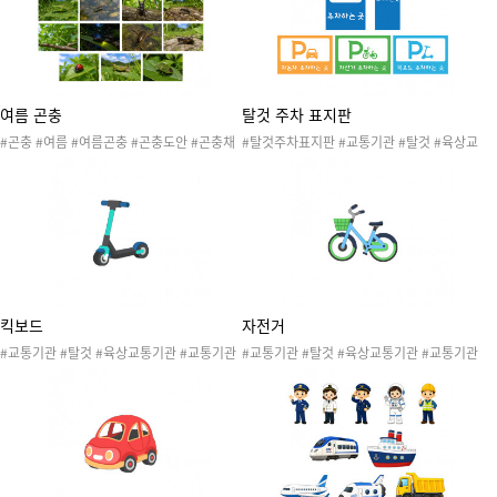
치 #잠자리 #장구애비 #장수풍뎅이
여름 곤충
탈것 주차 표지판
#곤충 #여름 #여름곤충 #곤충도안 #곤충채
#탈것주차표지판 #교통기관 #탈것 #육상교
집 #곤충활동 #곤충놀이 #개미 #귀뚜라미 #
통기관 #교통기관도안 #교통기관활동 #교통
노린재 #매미 #메뚜기 #무당벌레 #물방개 #
기관놀이 #탈것대여소 #탈것대여소놀이 #자
반딧불이 #사마귀 #사슴벌레 #소금쟁이 #여
동차 #자동차대여소 #자동차대여소놀이 #자
치 #잠자리 #장구애비 #장수풍뎅이
전거 #자전거대여소 #자전거대여소놀이 #킥
보드 #킥보드대여소 #킥보드대여소놀이
킥보드
자전거
#교통기관 #탈것 #육상교통기관 #교통기관
#교통기관 #탈것 #육상교통기관 #교통기관
도안 #교통기관활동 #교통기관놀이 #탈것대
도안 #교통기관활동 #교통기관놀이 #탈것대
여소 #탈것대여소놀이 #킥보드 #킥보드대여
여소 #탈것대여소놀이 #자전거 #자전거대여
소 #킥보드대여소놀이
소 #자전거대여소놀이