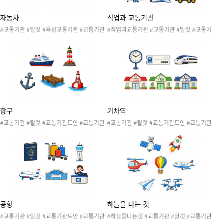
자동차
직업과 교통기관
#교통기관 #탈것 #육상교통기관 #교통기관
#직업과교통기관 #교통기관 #탈것 #교통기
도안 #교통기관활동 #교통기관놀이 #탈것대
관도안 #교통기관활동 #교통기관놀이 #육상
여소 #탈것대여소놀이 #자동차 #자동차대여
교통기관 #항공교통기관 #해상교통기관 #직
소 #자동차대여소놀이
업 #건설작업자 #기차 #덤프트럭 #배 #비행
기 #우주비행사 #우주선 #조종사 #철도기관
사 #항해사
항구
기차역
#교통기관 #탈것 #교통기관도안 #교통기관
#교통기관 #탈것 #교통기관도안 #교통기관
활동 #교통기관놀이 #해상교통기관 #항구 #
활동 #교통기관놀이 #육상교통기관 #기차 #
배 #등대 #닻 #부표
ktx #기차역 #기차티켓
공항
하늘을 나는 것
#교통기관 #탈것 #교통기관도안 #교통기관
#하늘을나는것 #교통기관 #탈것 #교통기관