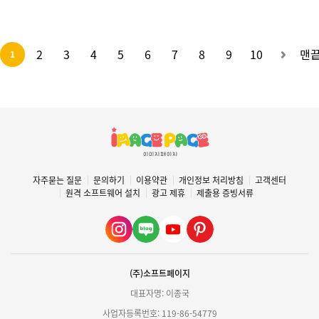
활동 #교통기관놀이 #항공교통기관 #여권 #
도안 #교통기관활동 #교통기관놀이 #항공교
캐리어 #관제탑 #비행기 #공항 #승무원
통기관 #인공위성 #우주선 #헬리콥터 #열기
구 #비행기 #드론 #종이비행기
2
3
4
5
6
7
8
9
10
맨
1
자주묻는 질문
문의하기
이용약관
개인정보 처리방침
고객센터
원격 소프트웨어 설치
광고 제휴
제출용 증빙서류
(주)소프트페이지
대표자명: 이종국
사업자등록번호: 119-86-54779