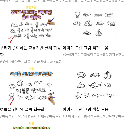
#아이가그린그림색칠모음 #복날 #여름 #복
#안경색칠모음 #안경 #안경점 #안경원 #안
날놀이 #초복 #중복 #말복 #여름놀이 #여름
경점놀이 #안경원놀이 #가게놀이 #우리동네
활동 #여름도안 #복날활동 #복날도안 #복날
#나의몸 #색칠도안
행사 #복날이벤트 #색칠도안
우리가 좋아하는 교통기관 글씨 협동
아이가 그린 그림 색칠 모음
화
#아이가그린그림색칠모음 #교통기관 #교통
기관놀이 #교통기관도안 #교통기관활동 #육
#우리가좋아하는교통기관글씨협동화 #교통
상교통기관 #해상교통기관 #항공교통기관 #
기관 #교통기관놀이 #교통기관도안 #교통기
기차 #돛단배 #레미콘 #버스 #비행기 #열기
관활동 #육상교통기관 #해상교통기관 #항공
구 #잠수함 #지게차 #택시 #포클레인 #색칠
교통기관 #교통기관환경 #교통기관환경구성
도안
#환경구성 #교통기관만들기 #협동화 #미술
활동 #색칠하기 #협동작품 #콜라주 #글씨협
동화
여름을 만나요 글씨 협동화
아이가 그린 그림 색칠 모음
#여름을만나요글씨협동화 #여름 #여름도안
#아이가그린그림색칠모음 #색칠도안 #여름
#여름놀이 #여름환경 #여름환경구성 #여름
#과일 #수박 #바다 #물놀이 #바닷가 #바다
협동화 #여름만들기 #협동화 #미술활동 #색
동물 #바다생물 #여름도안 #여름놀이 #여름