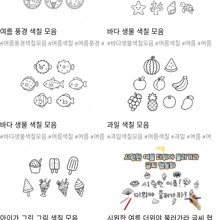
여름 풍경 색칠 모음
바다 생물 색칠 모음
#여름풍경색칠모음 #여름색칠 #여름풍경 #
#바다생물색칠모음 #여름색칠 #여름 #여름
여름 #여름도안 #여름활동 #여름놀이 #여름
도안 #여름활동 #여름놀이 #바다생물 #바다
드림캐처 #색칠도안 #여름풍경색칠도안 #수
생물도안 #바다생물색칠도안 #색칠도안 #물
박 #아이스크림 #야자수 #조개 #해
고기 #거북이 #게 #고래 #돌고래 #문어 #불
가사리 #산호초 #상어 #소라 #해마 #해파리
바다 생물 색칠 모음
과일 색칠 모음
#바다생물색칠모음 #여름색칠 #여름 #여름
#과일색칠모음 #여름색칠 #과일 #여름 #여
도안 #여름활동 #여름놀이 #바다생물 #바다
름도안 #여름활동 #여름놀이 #여름과일 #과
생물도안 #바다생물색칠도안 #색칠도안 #물
일색칠도안 #색칠도안 #수박 #복숭아 #사과
고기 #복어
#바나나 #포도 #파인애플 #오렌지 #망고
아이가 그린 그림 색칠 모음
시원한 여름 더위야 물러가라 글씨 협