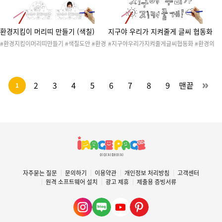
환경지킴이 머리띠 만들기 (색칠)
지구야 우리가 지켜줄게 글씨 협동화
#환경지킴이머리띠만들기 #색칠도안 #환경
#지구야우리가지켜줄게글씨협동화 #환경의
의날 #환경 #지구 #에코 #환경과생활 #지구
날 #환경 #지구 #에코 #환경과생활 #지구와
와환경 #환경보호 #환경지킴이 #지구지킴이
환경 #환경보호 #환경지킴이 #지구지킴이 #
#재활용 #새활용 #플로깅 #분리수거 #쓰담
재활용 #새활용 #플로깅 #분리수거 #쓰담달
달리기 #리사이클 #업사이클 #환경의날도안
리기 #리사이클 #업사이클 #환경의날도안 #
2
3
4
5
6
7
8
9
맨끝
1
#환경의날행사 #환경의날활동 #환경의날캠
환경의날행사 #환경의날활동 #환경의날캠페
페인 #머리띠 #환경의날머리띠 #환경과생활
인 #협동화 #환경의날협동화 #환경협동화 #
만들기 #환경의날만들기
미술활동 #색칠하기 #협동작품 #콜라주 #환
경과생활만들기 #환경의날만들기
자주묻는 질문
문의하기
이용약관
개인정보 처리방침
고객센터
원격 소프트웨어 설치
광고 제휴
제출용 증빙서류