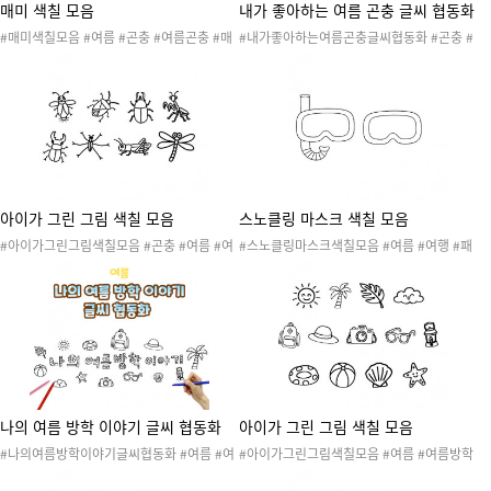
매미 색칠 모음
내가 좋아하는 여름 곤충 글씨 협동화
#매미색칠모음 #여름 #곤충 #여름곤충 #매
#내가좋아하는여름곤충글씨협동화 #곤충 #
미 #매미날개수리점 #매미놀이 #곤충놀이 #
여름 #여름곤충 #곤충도안 #곤충활동 #곤충
곤충활동 #곤충도안 #매미도안 #매미활동 #
놀이 #내가좋아하는여름곤충 #환경구성 #곤
매미날개수리점놀이 #여름놀이 #여름활동 #
충환경구성 #여름곤충환경구성 #협동화 #곤
여름도안 #색칠도안 #고려풀매미 #말매미 #
충협동화 #여름곤충협동화 #미술활동 #색칠
쓰름매미 #애매미 #유자매미 #참깽깽매미 #
하기 #협동작품 #콜라주
참매미 #털매미
아이가 그린 그림 색칠 모음
스노클링 마스크 색칠 모음
#아이가그린그림색칠모음 #곤충 #여름 #여
#스노클링마스크색칠모음 #여름 #여행 #패
름곤충 #곤충도안 #곤충활동 #곤충놀이 #노
키지여행 #가족여행 #세계여러나라 #여행놀
린재 #반딧불이 #사슴벌레 #장수풍뎅이 #사
이 #패키지여행놀이 #패키지여행도안 #여행
마귀 #소금쟁이 #잠자리 #메뚜기
도안 #패키지여행활동 #색칠도안
나의 여름 방학 이야기 글씨 협동화
아이가 그린 그림 색칠 모음
#나의여름방학이야기글씨협동화 #여름 #여
#아이가그린그림색칠모음 #여름 #여름방학
름방학 #여름방학이야기 #방학지낸이야기 #
#여름방학이야기 #방학지낸이야기 #여름방