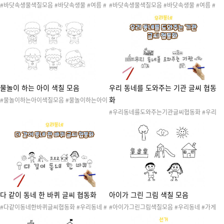
#바닷속생물색칠모음 #바닷속생물 #여름 #
#바닷속생물색칠모음 #바닷속생물 #여름 #
바다 #여름바다 #물놀이 #수영 #여름활동 #
바다 #여름바다 #물놀이 #수영 #여름활동 #
여름놀이 #여름도안 #여름환경 #여름환경구
여름놀이 #여름도안 #여름환경 #여름환경구
성 #색칠도안 #물고기 #불가사리 #조개
성 #색칠도안 #거북이 #고래 #문어 #오징어
#해파리
물놀이 하는 아이 색칠 모음
우리 동네를 도와주는 기관 글씨 협동
화
#물놀이하는아이색칠모음 #물놀이하는아이
#여름 #바다 #여름바다 #물놀이 #수영 #여
#우리동네를도와주는기관글씨협동화 #우리
름활동 #여름놀이 #여름도안 #여름환경 #여
동네 #공공기관 #도움을주는기관 #관공서 #
름환경구성 #색칠도안
우리동네활동 #우리동네놀이 #우리동네도안
#우리동네만들기 #협동화 #우리동네협동화
#미술활동 #색칠하기 #협동작품 #콜라주
다 같이 동네 한 바퀴 글씨 협동화
아이가 그린 그림 색칠 모음
#다같이동네한바퀴글씨협동화 #우리동네 #
#아이가그린그림색칠모음 #우리동네 #가게
가게 #우리동네활동 #우리동네놀이 #우리동
#우리동네활동 #우리동네놀이 #우리동네도