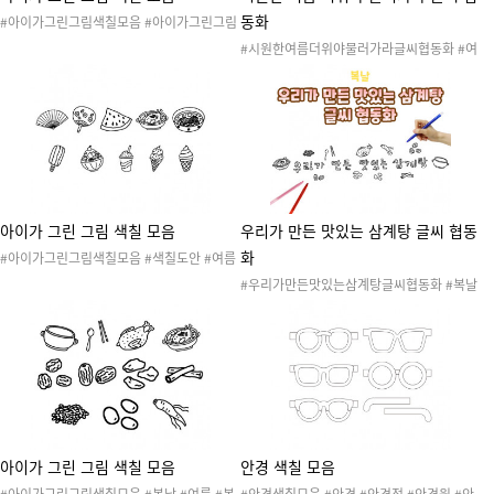
동화
#아이가그린그림색칠모음 #아이가그린그림
#여름 #여름도안 #여름활동 #여름놀이 #여
#시원한여름더위야물러가라글씨협동화 #여
름음식 #여름간식 #아이스크림 #여름색칠
름 #여름도안 #여름활동 #여름놀이 #여름물
건 #여름음식 #여름환경구성 #환경구성 #협
동화 #여름협동화 #미술활동 #색칠하기 #협
동작품 #콜라주
아이가 그린 그림 색칠 모음
우리가 만든 맛있는 삼계탕 글씨 협동
화
#아이가그린그림색칠모음 #색칠도안 #여름
#여름도안 #여름활동 #여름놀이 #여름물건
#우리가만든맛있는삼계탕글씨협동화 #복날
#여름음식 #부채 #삼계탕 #팥빙수 #아이스
#여름 #복날놀이 #초복 #중복 #말복 #여름
크림 #냉면 #수박
놀이 #여름활동 #여름도안 #복날활동 #복날
도안 #복날행사 #복날이벤트
아이가 그린 그림 색칠 모음
안경 색칠 모음