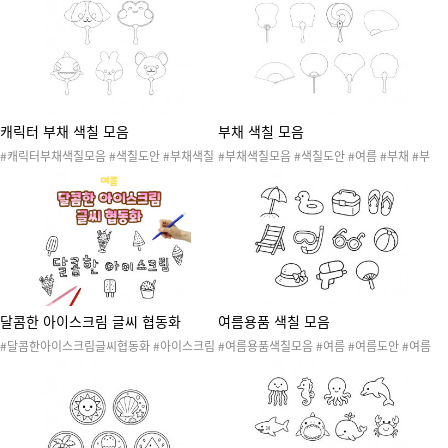
여름방학도안 #여름방학활동 #여름방학놀이
학도안 #여름방학활동 #여름방학놀이 #색칠
#환경구성 #여름환경구성 #여름방학환경구
도안
성 #협동화 #여름협동화 #여름방학협동화 #
미술활동 #색칠하기 #협동작품 #콜라주
캐릭터 부채 색칠 모음
부채 색칠 모음
#캐릭터부채색칠모음 #색칠도안 #부채색칠
#부채색칠모음 #색칠도안 #여름 #부채 #부
모음 #여름 #부채 #부채가게 #부채가게놀이
채가게 #부채가게놀이 #여름놀이 #여름활동
#여름놀이 #여름활동 #여름도안 #부채가게
#여름도안 #부채가게도안 #가게놀이 #여름
도안 #가게놀이 #여름용품
용품
달콤한 아이스크림 글씨 협동화
여름용품 색칠 모음
#달콤한아이스크림글씨협동화 #아이스크림
#여름용품색칠모음 #여름 #여름도안 #여름
#여름 #여름도안 #여름활동 #여름놀이 #여
활동 #여름놀이 #여름용품 #여름용품색칠도
름음식 #여름간식 #여름환경구성 #환경구성
안 #색칠도안 #모자 #물총 #부채 #비치볼 #
#협동화 #여름협동화 #미술활동 #색칠하기
선글라스 #스노쿨링 #슬리퍼 #썬베드 #아이
#협동작품 #콜라주
스박스 #튜브 #파라솔