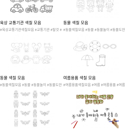
육상 교통기관 색칠 모음
동물 색칠 모음
#육상교통기관색칠모음 #교통기관 #탈것 #
#동물색칠모음 #동물 #동물놀이 #동물도안
교통기관도안 #교통기관활동 #교통기관놀이
#동물활동 #동물환경구성 #강아지 #개구리
#육상교통기관 #경찰차 #구급차 #버스 #소
#기린 #사자 #소 #여우 #쥐 #팬더 #색칠도
방차 #오토바이 #자동차 #자전거 #트럭 #색
안 #동물색칠도안
칠도안
동물 색칠 모음
여름용품 색칠 모음
#동물색칠모음 #동물 #동물놀이 #동물도안
#여름용품색칠모음 #여름 #여름용품 #여름
#동물활동 #동물환경구성 #강아지 #개구리
활동 #여름도안 #여름놀이 #색칠도안 #물안
#기린 #나무늘보 #사자 #소 #여우 #젖소 #
경 #밀짚모자 #우산 #장화 #튜브
쥐 #코끼리 #토끼 #팬더 #동물색칠도안 #색
칠도안