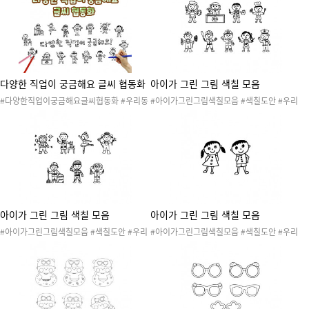
칠하기 #협동작품 #콜라주 #글씨협동화
활동 #여름환경구성
다양한 직업이 궁금해요 글씨 협동화
아이가 그린 그림 색칠 모음
#다양한직업이궁금해요글씨협동화 #우리동
#아이가그린그림색칠모음 #색칠도안 #우리
네 #직업 #장래희망 #꿈 #우리동네활동 #우
동네 #직업 #장래희망 #꿈 #우리동네활동 #
리동네놀이 #우리동네도안 #우리동네만들기
우리동네놀이 #우리동네도안 #직업활동 #직
#직업협동화 #협동화 #우리동네협동화 #미
업놀이 #직업도안 #경찰관 #미용사 #소방관
술활동 #색칠하기 #협동작품 #콜라주 #글씨
#야구선수 #어부 #요리사 #의사 #판사 #화
협동화
가
아이가 그린 그림 색칠 모음
아이가 그린 그림 색칠 모음
#아이가그린그림색칠모음 #색칠도안 #우리
#아이가그린그림색칠모음 #색칠도안 #우리
동네 #직업 #장래희망 #꿈 #우리동네활동 #
동네 #직업 #장래희망 #꿈 #우리동네활동 #
우리동네놀이 #우리동네도안 #직업활동 #직
우리동네놀이 #우리동네도안 #직업활동 #직
업놀이 #직업도안 #과학자 #군인 #농부 #발
업놀이 #직업도안
레리나 #수의사 #우주인 #환경미화원