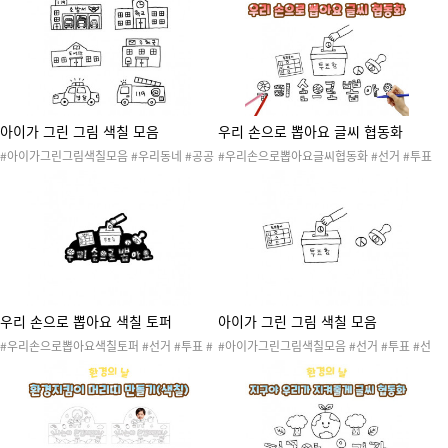
네도안 #우리동네만들기 #협동화 #우리동네
안 #놀이터 #색칠도안
협동화 #미술활동 #색칠하기 #협동작품 #콜
라주
아이가 그린 그림 색칠 모음
우리 손으로 뽑아요 글씨 협동화
#아이가그린그림색칠모음 #우리동네 #공공
#우리손으로뽑아요글씨협동화 #선거 #투표
기관 #도움을주는기관 #직업 #장래희망 #꿈
#선거놀이 #투표놀이 #어린이선거 #반장선
#관공서 #우리동네활동 #우리동네놀이 #우
거 #우리반선거 #우리원선거 #선거도안 #선
리동네도안 #색칠도안 #소방서 #학교 #도서
거활동 #선거놀이 #협동화 #선거협동화 #투
관 #우체국 #경찰차 #소방차
표협동화 #미술활동 #색칠하기 #협동작품 #
콜라주
우리 손으로 뽑아요 색칠 토퍼
아이가 그린 그림 색칠 모음
#우리손으로뽑아요색칠토퍼 #선거 #투표 #
#아이가그린그림색칠모음 #선거 #투표 #선
선거놀이 #투표놀이 #어린이선거 #반장선거
거놀이 #투표놀이 #어린이선거 #반장선거 #
#우리반선거 #우리원선거 #선거도안 #선거
우리반선거 #우리원선거 #선거도안 #선거활
활동 #선거놀이 #색칠도안 #토퍼 #선거토퍼
동 #선거놀이 #색칠도안
#투표토퍼