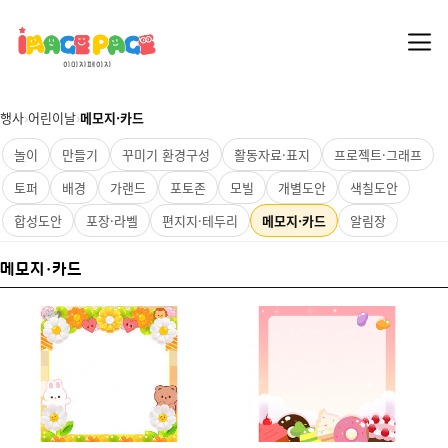
행사
›
어린이날
›
메모지·카드
놀이
만들기
꾸미기 환경구성
활동자료·표지
프로젝트·그래프
토퍼
배경
가랜드
포토존
모빌
개별도안
색칠도안
합성도안
포장·라벨
편지지·테두리
메모지·카드
알림장
메모지·카드