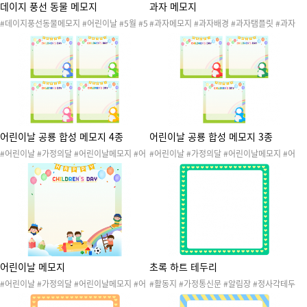
데이지 풍선 동물 메모지
과자 메모지
#데이지풍선동물메모지 #어린이날 #5월 #5
#과자메모지 #과자배경 #과자탬플릿 #과자
월행사 #5월5일 #가정의달 #어린이날행사
파티 #과자뷔페 #어린이날 #어린이날활동 #
#어린이날파티 #어린이 #유치원행사 #어린
어린이날행사 #생일파티 #생일잔치 #축제 #
이집행사 #생일 #입학 #졸업 #옐로우데이 #
파티 #발렌타인 #프레임
노랑데이 #어린이날메모지 #생일메모지 #행
사메모지 #토끼 #곰돌이 #사자 #하늘다람쥐
#참여수업
어린이날 공룡 합성 메모지 4종
어린이날 공룡 합성 메모지 3종
#어린이날 #가정의달 #어린이날메모지 #어
#어린이날 #가정의달 #어린이날메모지 #어
린이날행사 #공룡 #공룡메모지 #무지개 #풍
린이날행사 #공룡 #공룡메모지 #무지개 #풍
선 #어린이날탬플릿 #공룡합성 #합성메모지
선 #어린이날탬플릿 #공룡합성 #합성메모지
#프레임
#프레임
어린이날 메모지
초록 하트 테두리
#어린이날 #가정의달 #어린이날메모지 #어
#활동지 #가정통신문 #알림장 #정사각테두
린이날행사 #하늘 #구름 #무지개 #풍선 #장
리 #프레임