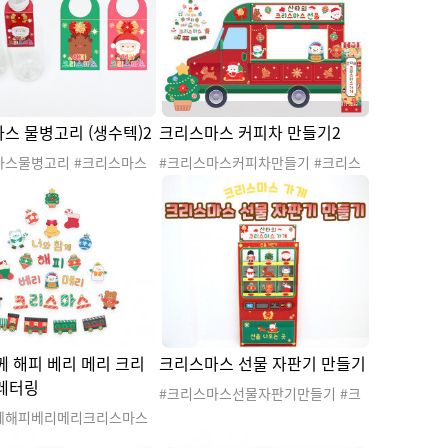
활동지 #언어활동 #케이크
동 #크리스마스활동지 #언어활동 #
따라쓰기 #선물 #눈사람 #스노우볼
스 물병고리 (생수텍)2
크리스마스 커피차 만들기2
마스물병고리 #크리스마스
#크리스마스커피차만들기 #크리스
크리스마스 #겨울 #산타 #
마스 #겨울 #산타 #산타클로스 #산
스 #산타할아버지 #루돌프
타할아버지 #루돌프 #크리스마스트
마스트리 #겨울도안 #크리
리 #겨울도안 #크리스마스도안 #크
안 #크리스마스파티 #크리
리스마스파티 #크리스마스행사 #산
 #산타잔치 #산타파티 #
타잔치 #산타파티 #커피차 #크리스
#크리스마스커피차 #커피트
마스커피차 #커피트럭 #환경구성 #
 #크리스마스라벨 #크리스
크리스마스환경구성 #크리스마스간
 #크리스마스선물 #크리스
식 #크리스마스선물
 #물병라벨 #생수라벨
께 해피 베리 메리 크리
크리스마스 선물 자판기 만들기
레터링
#크리스마스선물자판기만들기 #크
리스마스가게 #크리스마스가게놀이
께해피베리메리크리스마스
#크리스마스선물 #크리스마스선물
#크리스마스가게 #크리스마