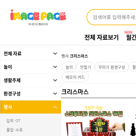
NEW
전체 자료보기
월
전체 자료
행사
›
크리스마스
놀이
놀이
만들기
꾸미기 환경구성
활
메모지·카드
생활주제
크리스마스
환경구성
행사
입학·OT
졸업·수료