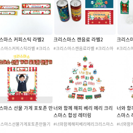
리스마스활동지 #미술활동 #데
활동 #크리스마스활동지 #연결하기
리스마스
마니 #반쪽그리기
#그림자맞추기 #언어활동
#클스
스마스 커피스틱 라벨2
크리스마스 캔음료 라벨2
크리스마
리스마스커피스틱라벨 #크리스
#크리스마스캔음료라벨 #크리스마
#크리스
#겨울 #산타 #산타클로스 #산
스 #겨울 #산타 #산타클로스 #산타
생수텍 #
아버지 #루돌프 #크리스마스트
할아버지 #루돌프 #크리스마스트리
산타클로
겨울도안 #크리스마스도안 #크
#겨울도안 #크리스마스도안 #크리
#크리스
마스파티 #크리스마스행사 #산
스마스파티 #크리스마스행사 #산타
스마스도
 #산타파티 #커피차 #크리스
잔치 #산타파티 #커피차 #크리스마
스마스행사
피차 #커피트럭 #라벨 #크리
스커피차 #커피트럭 #라벨 #크리스
커피차 
스라벨 #크리스마스간식 #크리
마스라벨 #크리스마스간식 #크리스
럭 #라벨
스선물 #크리스마스포장 #커피
마스선물 #크리스마스포장 #음료라
마스간식
벨
마스포장
스마스 선물 가게 포토존 만
너와 함께 해피 베리 메리 크리
너와 함
스마스 합성 레터링
스마스 
리스마스선물가게포토존만들기
#너와함께해피베리메리크리스마스
#너와함
리스마스가게 #크리스마스가게
합성레터링 #크리스마스가게 #크리
레터링 