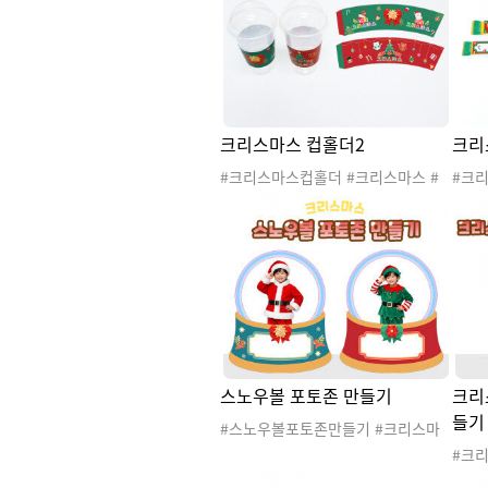
#크리스마스활동지 #미술활동 #크
#크
리스마스리스
칼코
크리스마스 컵홀더2
크리
#크리스마스컵홀더 #크리스마스 #
#크
겨울 #산타 #산타클로스 #산타할아
마스 
버지 #루돌프 #크리스마스트리 #겨
타할
울도안 #크리스마스도안 #크리스마
리 #
스파티 #크리스마스행사 #산타잔치
리스
#산타파티 #커피차 #크리스마스커
타잔치
피차 #커피트럭 #라벨 #크리스마스
마스커
라벨 #크리스마스간식 #크리스마스
스마
선물 #크리스마스포장 #컵홀더라벨
스마
#커피라벨
라벨
스노우볼 포토존 만들기
크리
들기
#스노우볼포토존만들기 #크리스마
스 #겨울 #산타 #산타클로스 #산타
#크
할아버지 #루돌프 #크리스마스트리
#크