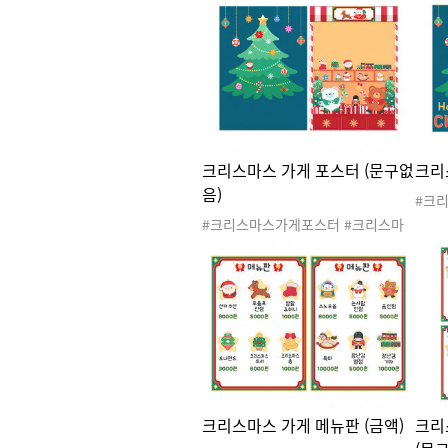
#겨울도안 #크리스마스도안 #크리
놀이
스마스파티 #크리스마스행사 #산타
선물가
잔치 #산타파티 #크리스마스장식 #
#산
포토존 #크리스마스포토존
프 
안 #
토존
크리스마스 가게 포스터 (문구없
크리
음)
#크
스가
#크리스마스가게포스터 #크리스마
스마
스가게 #크리스마스가게놀이 #크리
크리스
스마스선물 #크리스마스선물가게 #
스 #
크리스마스 #겨울 #산타 #산타클로
마스
스 #산타할아버지 #루돌프 #크리스
마스활
마스놀이 #크리스마스도안 #크리스
스마
마스활동 #선물가게 #포스터 #크리
스마스포스터 #문구없음
크리스마스 가게 메뉴판 (금액)
크리