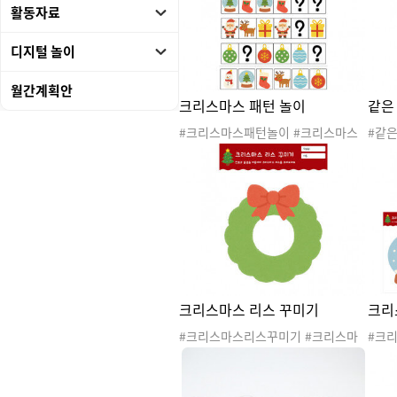
활동자료
잔치 #산타파티 #크리스마스활동 #
스활
크리스마스놀이 #겨울이야기 #크리
기 
디지털 놀이
스마스이야기 #놀이발자국 #놀이기
#놀
록지 #사후놀이기록 #놀이안내문 #
안내문
놀이소식지 #놀이통신문 #놀이관찰
놀이관
월간계획안
크리스마스 패턴 놀이
같은
#놀이 #가정통신문 #사진 #놀이사진
#놀이
#놀이PPT #PPT #레터링 #꾸미기레
#꾸
#크리스마스패턴놀이 #크리스마스
#같
터링
#겨울 #산타 #산타클로스 #산타할아
마스 
버지 #루돌프 #크리스마스트리 #크
타할
리스마스도안 #크리스마스활동 #크
리 
리스마스활동지 #수조작활동 #패턴
동 
놀이 #패턴활동
기 #
크리스마스 리스 꾸미기
크리
#크리스마스리스꾸미기 #크리스마
#크
스 #겨울 #산타 #산타클로스 #산타
스 #
할아버지 #루돌프 #크리스마스트리
할아
#크리스마스도안 #크리스마스활동
#크