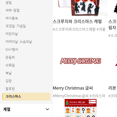
생일
새해·명절
세시풍속
스크루지와 크리스마스 캐럴
스크
림자
국경일·기념일
#스크루지와크리스마스캐럴 #겨울
#겨울동화 #크리스마스 #크리스마
어린이날
#스
스동화 #겨울그림자극장 #그림자동
모음 
어버이날·스승의날
화 #그림자극장 #동화 #동화책 #동
#크
극 #그림자동극 #이야기짓기 #동화
DAY행사
#그림
만들기 #동화재구성
화책 
운동회
기 #
식목일
아이 
물 #
복날
트리
김장
Merry Christmas 글씨
리본
할로윈
#MerryChristmas글씨 #크리스마
#크리
크리스마스
스 #겨울 #산타 #산타클로스 #산타
스 #
할아버지 #루돌프 #크리스마스트리
마스
계절
#겨울도안 #크리스마스도안 #크리
안 
스마스파티 #크리스마스행사 #산타
사 #