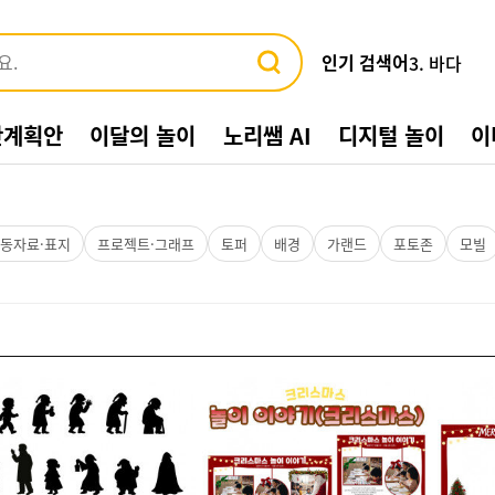
인기 검색어
3. 바다
4. 가게
5. 동물
간계획안
이달의 놀이
노리쌤 AI
디지털 놀이
이
6. 수박
7. 여름환
8. 교통기관
9. 물놀이
10. 수영장
동자료·표지
프로젝트·그래프
토퍼
배경
가랜드
포토존
모빌
1. 여름
2. 놀이