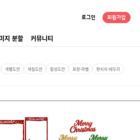
로그인
회원가입
미지 분할
커뮤니티
경구성
개별도안
색칠도안
합성도안
포장·라벨
편지지·테두리