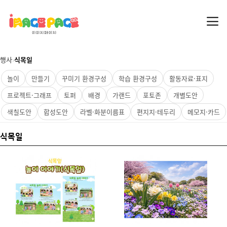
행사
›
식목일
놀이
만들기
꾸미기 환경구성
학습 환경구성
활동자료·표지
프로젝트·그래프
토퍼
배경
가랜드
포토존
개별도안
색칠도안
합성도안
라벨·화분이름표
편지지·테두리
메모지·카드
식목일