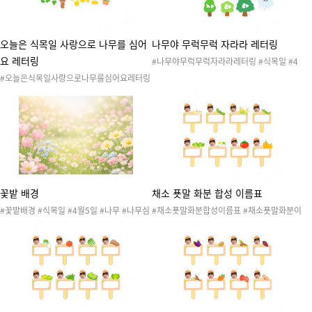
#식목일환경구성 #봄환경구성
오늘은 식목일 사랑으로 나무를 심어
나무야 무럭무럭 자라라 레터링
요 레터링
#나무야무럭무럭자라라레터링 #식목일 #4
월5일 #나무 #나무심기 #나무심는날 #자연
#오늘은식목일사랑으로나무를심어요레터링
#자연물 #꽃 #식물 #작물 #봄 #봄행사 #식
#식목일 #4월5일 #나무 #나무심기 #나무심
목일행사 #봄도안 #봄활동 #식목일도안 #식
는날 #자연 #자연물 #꽃 #식물 #작물 #봄 #
목일활동 #원예활동 #텃밭활동 #레터링 #식
봄행사 #식목일행사 #봄도안 #봄활동 #식목
목일레터링 #봄레터링 #환경구성 #식목일환
일도안 #식목일활동 #원예활동 #텃밭활동 #
경구성 #봄환경구성
레터링 #식목일레터링 #봄레터링 #환경구성
#식목일환경구성 #봄환경구성
꽃밭 배경
채소 푯말 화분 합성 이름표
#꽃밭배경 #식목일 #4월5일 #나무 #나무심
#채소푯말화분합성이름표 #채소푯말화분이
기 #나무심는날 #자연 #자연물 #꽃 #식물 #
름표 #채소 #야채 #식목일 #4월5일 #나무 #
작물 #봄 #봄행사 #식목일행사 #봄도안 #봄
나무심기 #나무심는날 #자연 #자연물 #꽃 #
활동 #식목일도안 #식목일활동 #원예활동 #
식물 #작물 #봄 #봄행사 #식목일행사 #봄도
텃밭활동 #봄배경 #꽃배경
안 #봄활동 #식목일도안 #식목일활동 #원예
활동 #텃밭활동 #이름표 #텃밭이름표 #식목
일이름표 #화분이름표 #야채이름표 #채소이
름표 #양파 #오이 #옥수수 #완두콩 #청경채
#콩나물 #토마토 #파프리카