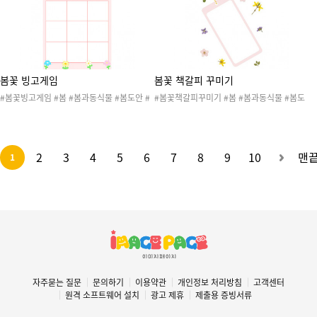
일도안 #식목일활동 #원예활동 #텃밭활동 #
#종이 #색종이 #봄종이접기 #식물종이접기
데이지 #장미 #튤립
봄꽃 빙고게임
봄꽃 책갈피 꾸미기
#봄꽃빙고게임 #봄 #봄과동식물 #봄도안 #
#봄꽃책갈피꾸미기 #봄 #봄과동식물 #봄도
봄활동 #봄자료 #봄활동지 #꽃 #봄꽃 #식물
안 #봄활동 #봄자료 #봄활동지 #꽃 #봄꽃 #
#자연물 #식목일 #식목일활동지 #빙고게임
식물 #자연물 #식목일 #식목일활동지 #미술
#수조작활동
활동 #책갈피
2
3
4
5
6
7
8
9
10
맨
1
자주묻는 질문
문의하기
이용약관
개인정보 처리방침
고객센터
원격 소프트웨어 설치
광고 제휴
제출용 증빙서류