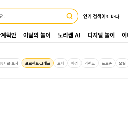
인기 검색어
3. 바다
4. 가게
5. 동물
간계획안
이달의 놀이
노리쌤 AI
디지털 놀이
이
6. 수박
7. 여름환
8. 교통기관
9. 물놀이
10. 수영장
동자료·표지
프로젝트·그래프
토퍼
배경
가랜드
포토존
모빌
1. 여름
2. 놀이