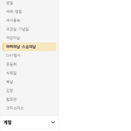
생일
새해·명절
세시풍속
국경일·기념일
어린이날
어버이날·스승의날
DAY행사
운동회
식목일
복날
김장
할로윈
크리스마스
계절