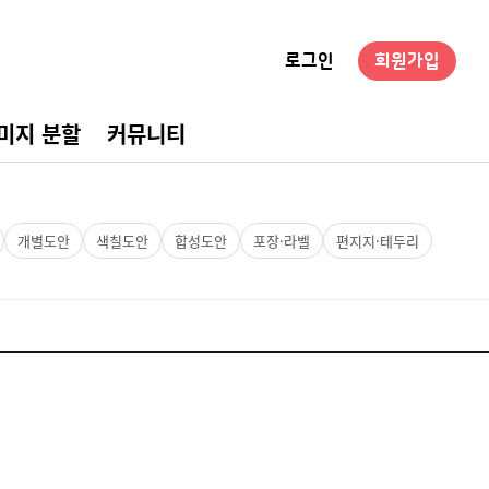
로그인
회원가입
미지 분할
커뮤니티
경구성
개별도안
색칠도안
합성도안
포장·라벨
편지지·테두리