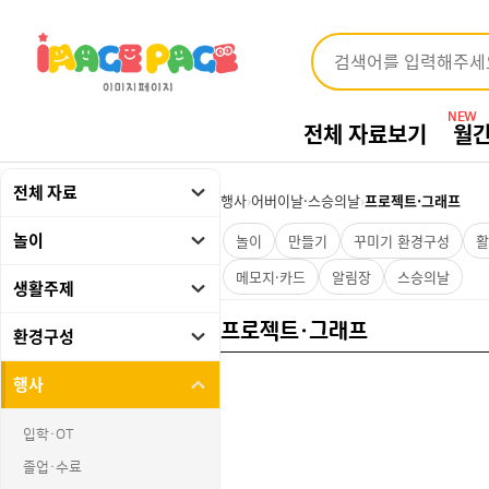
NEW
전체 자료보기
월
전체 자료
행사
›
어버이날·스승의날
›
프로젝트·그래프
놀이
놀이
만들기
꾸미기 환경구성
활
메모지·카드
알림장
스승의날
생활주제
프로젝트·그래프
환경구성
행사
입학·OT
졸업·수료