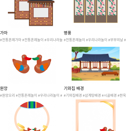
전통혼례합성라벨 #부부의날라벨 #웨딩데이
의날라벨 #웨딩데이라벨 #전통놀이라벨 #전
라벨 #전통놀이라벨 #전통라벨 #우리나라라
통라벨 #우리나라라벨
벨
가마
병풍
#전통혼례가마 #전통혼례놀이 #우리나라놀
#전통혼례놀이 #우리나라놀이 #부부의날 #
이 #부부의날 #웨딩데이 #결혼식 #결혼놀이
웨딩데이 #결혼식 #결혼놀이 #우리나라전통
#우리나라전통 #전통놀이 #추석설날 #단오
#전통놀이 #설날추석 #단오
#옛날교통기관
원앙
기와집 배경
#원앙오리 #전통혼례놀이 #우리나라놀이 #
#기와집배경 #삼계탕배경 #시골배경 #한옥
부부의날 #웨딩데이 #결혼식 #결혼놀이 #우
배경 #옛날집배경 #삼계탕놀이 #삼계탕만들
리나라전통 #전통놀이
기놀이 #삼계탕가게놀이 #복날놀이 #여름놀
이 #전통놀이 #전통음식 #전통문화 #초복중
복말복 #설날추석 #명절 #전통혼례 #우리나
라전통배경 #단오 #초복 중복 말복 #새해 #
떡국가게 #떡국가게배경 #삼계탕가게 #초복