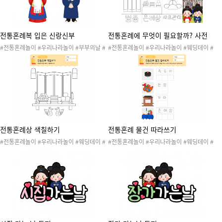
전통혼례복 입은 신랑신부
전통혼례에 무엇이 필요할까? 사전
#전통혼례놀이 #우리나라놀이 #부부의날 #
#전통혼례놀이 #우리나라놀이 #웨딩데이 #
웨딩데이 #결혼식 #결혼놀이 #우리나라전통
결혼식 #우리나라활동지 #우리나라학습지 #
#전통놀이 #전통혼례신랑신부
우리나라작은책 #전통혼례활동지 #전통혼례
학습지 #전통혼례작은책 #부부의날활동지 #
부부의날학습지 #부부의날작은책 #명절 #추
석 #설날 #한가위 #색칠도안
전통혼례상 색칠하기
전통혼례 물건 따라쓰기
#전통혼례놀이 #우리나라놀이 #웨딩데이 #
#전통혼례놀이 #우리나라놀이 #웨딩데이 #
결혼식 #우리나라활동지 #우리나라학습지 #
결혼식 #우리나라활동지 #우리나라학습지 #
전통혼례활동지 #전통혼례학습지 #부부의날
전통혼례활동지 #전통혼례학습지 #부부의날
활동지 #부부의날학습지 #전통학습지 #전통
활동지 #부부의날학습지 #전통놀이학습지 #
활동지 #전통혼례상색칠하기 #전통혼례색칠
전통놀이활동지 #전통혼례물건따라쓰기 #추
하기 #추석 #설날 #한가위 #명절 #색칠도안
석 #설날 #명절 #한가위 #수조작