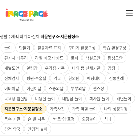
생활주제
›
나와가족·신체
›
지문연구소·지문탐정소
놀이
만들기
활동자료·표지
꾸미기 환경구성
학습 환경구성
편지지·테두리
라벨·메모지·카드
토퍼
색칠도안
합성도안
개별도안
알림장
우리집·가족
나의 몸·신체기관
감정
신체검사
병원·수술실
약국
한의원
웨딩데이
전통혼례
어버이날
어린이날
스승의날
부부의날
헬스장
목욕탕·찜질방
미용실 놀이
네일샵 놀이
회사원 놀이
배변놀이
지문연구소·지문탐정소
가족사진
가족 역할 놀이
나의 성장과정
몸속 기관
손·발·지문
눈·코·입·표정
오감놀이
치과
감정 약국
안경점 놀이