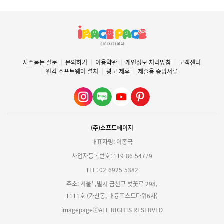
자주묻는 질문
문의하기
이용약관
개인정보 처리방침
고객센터
원격 소프트웨어 설치
광고 제휴
제출용 증빙서류
(주)소프트페이지
대표자명: 이종국
사업자등록번호: 119-86-54779
TEL: 02-6925-5382
주소: 서울특별시 금천구 벚꽃로 298,
1111호 (가산동, 대륭포스트타워6차)
imagepageⓒALL RIGHTS RESERVED