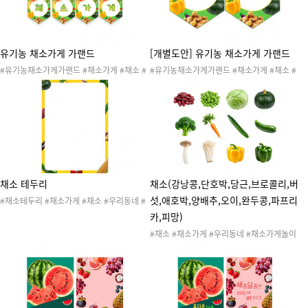
토마토 #고구마 #옥수수 #파프리카 #양배추
파 #토마토 #고구마 #옥수수 #파프리카 #양
#단호박 #브로콜리 #새송이버섯 #강낭콩 #
배추 #단호박 #브로콜리 #새송이버섯 #강낭
피망 #감자 #메뉴판 #금액메뉴판 #202606
콩 #피망 #감자 #간판 #간판만들기 #환경구
03채소가게놀이 #20260603채소가게놀이
성 #과일가게간판 #과일가게환경구성 #202
추가자료
60603채소가게놀이 #20260603채소가게
유기농 채소가게 가랜드
[개별도안] 유기농 채소가게 가랜드
놀이추가자료
#유기농채소가게가랜드 #채소가게 #채소 #
#유기농채소가게가랜드 #채소가게 #채소 #
우리동네 #채소가게놀이 #가게 #가게놀이 #
우리동네 #채소가게놀이 #가게 #가게놀이 #
시장놀이 #시장 #전통시장 #마트 #가지 #마
시장놀이 #시장 #전통시장 #마트 #가지 #마
늘 #무 #쪽파 #배추 #고추 #애호박 #생강 #
늘 #무 #쪽파 #배추 #고추 #애호박 #생강 #
당근 #오이 #버섯 #팽이버섯 #완두콩 #콩 #
당근 #오이 #버섯 #팽이버섯 #완두콩 #콩 #
양파 #토마토 #고구마 #옥수수 #파프리카 #
양파 #토마토 #고구마 #옥수수 #파프리카 #
양배추 #단호박 #브로콜리 #새송이버섯 #강
양배추 #단호박 #브로콜리 #새송이버섯 #강
낭콩 #피망 #감자 # 가랜드 #환경구성 #채소
낭콩 #피망 #감자 # 가랜드 #환경구성 #채소
가게가랜드 #채소가게환경구성 #2026060
가게가랜드 #채소가게환경구성 #2026060
3채소가게놀이 #20260603채소가게놀이추
3채소가게놀이 #20260603채소가게놀이추
채소 테두리
채소(강낭콩,단호박,당근,브로콜리,버
가자료
가자료
섯,애호박,양배추,오이,완두콩,파프리
#채소테두리 #채소가게 #채소 #우리동네 #
채소가게놀이 #가게 #가게놀이 #시장놀이 #
카,피망)
시장 #전통시장 #마트 #가지 #마늘 #무 #쪽
#채소 #채소가게 #우리동네 #채소가게놀이
파 #배추 #고추 #애호박 #생강 #당근 #오이
#가게 #가게놀이 #시장놀이 #시장 #전통시
#버섯 #팽이버섯 #완두콩 #콩 #양파 #토마
장 #마트 #강낭콩 #단호박 #당근 #브로콜리
토 #고구마 #옥수수 #파프리카 #양배추 #단
#버섯 #애호박 #양배추 #오이 #완두콩 #파
호박 #브로콜리 #새송이버섯 #강낭콩 #피망
프리카 #피망 #20260603채소가게놀이 #2
#감자 #테두리 #메모지 #편지지 #프레임 #
0260603채소가게놀이추가자료
템플릿 #가정통신문 #알림장 #20260603채