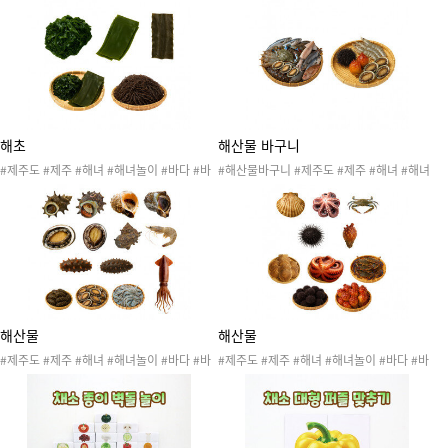
리나라 #돌하르방 #해산물 #한라산 #제주도
돌하르방 #해산물 #한라산 #제주도놀이 #해
놀이 #해녀체험 #해녀체험놀이 #어시장가게
녀체험 #해녀체험놀이 #어시장가게놀이 #생
놀이 #생선가게놀이 #어시장가게 #생선가게
선가게놀이 #어시장가게 #생선가게
#갈치 #고등어 #광어 #굴비 #우럭 #조기
해초
해산물 바구니
#제주도 #제주 #해녀 #해녀놀이 #바다 #바
#해산물바구니 #제주도 #제주 #해녀 #해녀
닷가 #잠수 #섬 #휴양지 #휴가 #우리나라 #
놀이 #바다 #바닷가 #잠수 #섬 #휴양지 #휴
돌하르방 #해산물 #한라산 #제주도놀이 #해
가 #우리나라 #돌하르방 #해산물 #한라산 #
녀체험 #해녀체험놀이 #어시장가게놀이 #생
제주도놀이 #해녀체험 #해녀체험놀이 #어시
선가게놀이 #어시장가게 #생선가게 #다시마
장가게놀이 #생선가게놀이 #어시장가게 #생
#미역 #톳
선가게
해산물
해산물
#제주도 #제주 #해녀 #해녀놀이 #바다 #바
#제주도 #제주 #해녀 #해녀놀이 #바다 #바
닷가 #잠수 #섬 #휴양지 #휴가 #우리나라 #
닷가 #잠수 #섬 #휴양지 #휴가 #우리나라 #
돌하르방 #해산물 #한라산 #제주도놀이 #해
돌하르방 #해산물 #한라산 #제주도놀이 #해
녀체험 #해녀체험놀이 #어시장가게놀이 #생
녀체험 #해녀체험놀이 #어시장가게놀이 #생
선가게놀이 #어시장가게 #생선가게 #뿔소라
선가게놀이 #어시장가게 #생선가게 #가리비