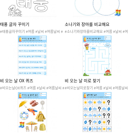
태풍 글자 꾸미기
소나기와 장마를 비교해요
#태풍글자꾸미기 #여름 #날씨 #여름날씨 #
#소나기와장마를비교해요 #여름 #날씨 #여
폭염 #장마 #태풍 #열대야 #장맛비 #여름활
름날씨 #폭염 #장마 #태풍 #열대야 #장맛비
동 #여름도안 #여름놀이 #여름활동지 #여름
#여름활동 #여름도안 #여름놀이 #여름활동
학습지 #언어활동 #미술활동
지 #여름학습지 #벤다이어그램 #비교활동 #
소나기
비 오는 날 OX 퀴즈
비 오는 날 미로 찾기
#비오는날OX퀴즈 #여름 #날씨 #여름날씨 #
#비오는날미로찾기 #여름 #날씨 #여름날씨
폭염 #장마 #태풍 #열대야 #장맛비 #여름활
#폭염 #장마 #태풍 #열대야 #장맛비 #여름
동 #여름도안 #여름놀이 #여름활동지 #여름
활동 #여름도안 #여름놀이 #여름활동지 #여
학습지 #퀴즈 #날씨퀴즈 #비오는날퀴즈
름학습지 #미로찾기