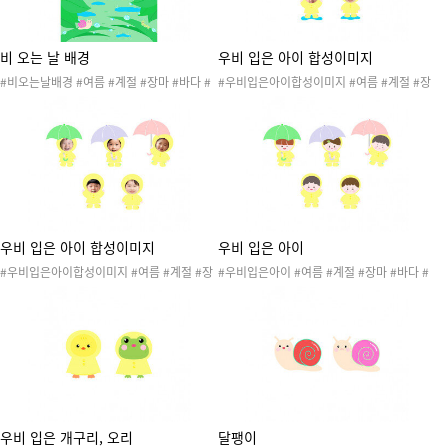
비 오는 날 배경
우비 입은 아이 합성이미지
#비오는날배경 #여름 #계절 #장마 #바다 #
#우비입은아이합성이미지 #여름 #계절 #장
해수욕장 #수영장 #계곡 #자연 #여름날씨 #
마 #바다 #해수욕장 #수영장 #계곡 #자연 #
여름활동 #여름환경 #여름놀이 #여름배경 #
여름날씨 #여름활동 #여름환경 #여름놀이 #
여름게시판 #여름환경판 #여름꾸미기 #여름
여름배경 #여름게시판 #여름환경판 #여름꾸
프로젝트 #봄 #봄비 #비오는날 #빗물
미기 #여름프로젝트 #봄비 #봄
우비 입은 아이 합성이미지
우비 입은 아이
#우비입은아이합성이미지 #여름 #계절 #장
#우비입은아이 #여름 #계절 #장마 #바다 #
마 #바다 #해수욕장 #수영장 #계곡 #자연 #
해수욕장 #수영장 #계곡 #자연 #여름날씨 #
여름날씨 #여름활동 #여름환경 #여름놀이 #
여름활동 #여름환경 #여름놀이 #여름배경 #
여름배경 #여름게시판 #여름환경판 #여름꾸
여름게시판 #여름환경판 #여름꾸미기 #여름
미기 #여름프로젝트 #봄비 #봄
프로젝트 #봄비 #봄
우비 입은 개구리, 오리
달팽이