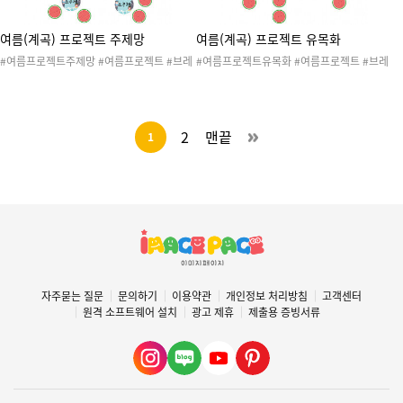
여름(계곡) 프로젝트 주제망
여름(계곡) 프로젝트 유목화
#여름프로젝트주제망 #여름프로젝트 #브레
#여름프로젝트유목화 #여름프로젝트 #브레
인스토밍 #생각모으기 #유목화하기 #생활주
인스토밍 #생각모으기 #주제망 #생활주제 #
제 #프로젝트주제 #놀이주제 #유아중심교육
프로젝트주제 #놀이주제 #유아중심교육 #흥
#흥미 #환경구성 #게시판꾸미기 #환경판꾸
미 #환경구성 #게시판꾸미기 #환경판꾸미기
미기 #여름 #계곡 #계절 #바다 #해수욕장 #
#여름 #계곡 #여름활동 #계절 #바다 #자연
2
맨끝
1
자연 #여름활동 #여름환경 #여름놀이 #여름
#해수욕장 #여름환경 #여름놀이 #여름환경
환경판 #여름게시판 #여름꾸미기 #냇가 #개
판 #여름게시판 #여름꾸미기 #냇가 #개울가
울가
자주묻는 질문
문의하기
이용약관
개인정보 처리방침
고객센터
원격 소프트웨어 설치
광고 제휴
제출용 증빙서류