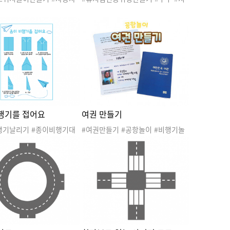
관 #육상교통기관 #교통기
구 #태양계 #행성 #우주선 #우주인
#자동차스퀴시 #스퀴시 #
#환경과생활 #지구와환경 #우주여
기 #말랑이 #장난감 #스
행 #우주활동 #우주놀이 #우주도안
#종이스퀴시 #종스 #종스
#우주자료 #우주프로젝트 #우주만
감놀이 #미술놀이 #초등놀
들기 #미술활동 #휴지심우주선만들
근육발달
기 #휴지심우주인만들기
행기를 접어요
여권 만들기
행기날리기 #종이비행기대
#여권만들기 #공항놀이 #비행기놀
이비행기접는법 #종이비행기
이 #교통기관놀이 #여행놀이 #스튜
니올림픽 #미니운동회 #올
어디스 #승무원 #조종사 #파일럿 #
 #올림픽대회 #종이비행기
여권도장 #직업
 #미니게임놀이 #종이접기
탈것 #교통기관