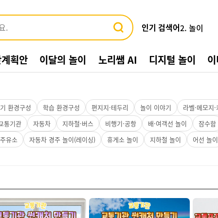
인기 검색어
2. 놀이
3. 바다
4. 가게
간계획안
이달의 놀이
노리쌤 AI
디지털 놀이
이
5. 동물
6. 수박
7. 여름환
8. 교통기관
9. 물놀이
기 환경구성
학습 환경구성
편지지·테두리
놀이 이야기
라벨·메모지·
10. 수영장
 교통기관
자동차
지하철·버스
비행기·공항
배·여객선 놀이
잠수함
1. 여름
·주유소
자동차 경주 놀이(레이싱)
휴게소 놀이
지하철 놀이
어선 놀이