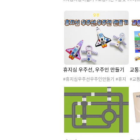
탈것도안 #육상교통기관 #교통기관
것도
놀이 #교통기관활동 #교통기관꾸미
이 
기 #교통기관게시판 #교통기관환경
#교
판 #교통기관프로젝트 #교통기관종
#교
이접기 #게시판꾸미기 #환경판꾸미
접기
기 #종이접기 #색종이접기 #소근육
#종
발달 #20260801교통기관활동 #20
달 #
260801교통기관미술활동
08
휴지심 우주선, 우주인 만들기
교통
#휴지심우주선우주인만들기 #휴지
#교
심우주선만들기 #휴지심우주인만들
기관 
기 #우주 #지구 #태양계 #행성 #우
#가
주선 #우주인 #환경과생활 #지구와
관학
환경 #우주여행 #우주활동 #우주놀
이 #우주도안 #우주자료 #우주프로
젝트 #우주만들기 #미술활동 #휴지
심인공위성만들기