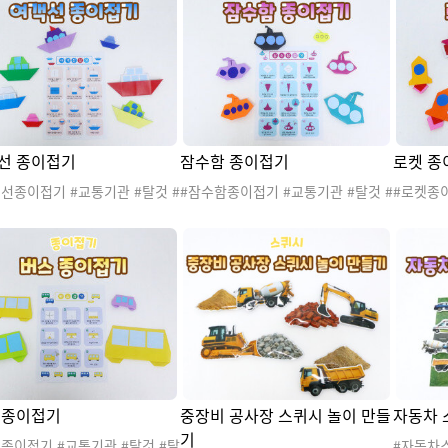
관활동지 #언어활동 #수조작활
동차부품 #운전면허 #박스 #박스자
우리동네
오리고붙이기 #소근육발달 #육
동차 #자동차극장 #박스자동차만들
통기관 #해상교통기관 #항공교
기 #20260802주유소놀이
 #기차 #배 #비행기 #열기구
바이 #우주선 #자동차 #잠수함
선 종이접기
잠수함 종이접기
로켓 종
선종이접기 #교통기관 #탈것 #
#잠수함종이접기 #교통기관 #탈것 #
#로켓종이
도안 #해상교통기관 #교통기관
탈것도안 #해상교통기관 #교통기관
것도안 
 #교통기관활동 #교통기관꾸미
놀이 #교통기관활동 #교통기관꾸미
이 #교
#교통기관게시판 #교통기관환경
기 #교통기관게시판 #교통기관환경
#교통기
#교통기관프로젝트 #교통기관종
판 #교통기관프로젝트 #교통기관종
#교통기
기 #게시판꾸미기 #환경판꾸미
이접기 #게시판꾸미기 #환경판꾸미
접기 #
종이접기 #색종이접기 #소근육
기 #종이접기 #색종이접기 #소근육
#종이접
#여름 #20260801교통기관활
발달 #여름 #20260801교통기관활
달 #20
20260801교통기관미술활동
동 #20260801교통기관미술활동
0801
 종이접기
중장비 공사장 스퀴시 놀이 만들
자동차 
기
종이접기 #교통기관 #탈것 #탈
#자동차