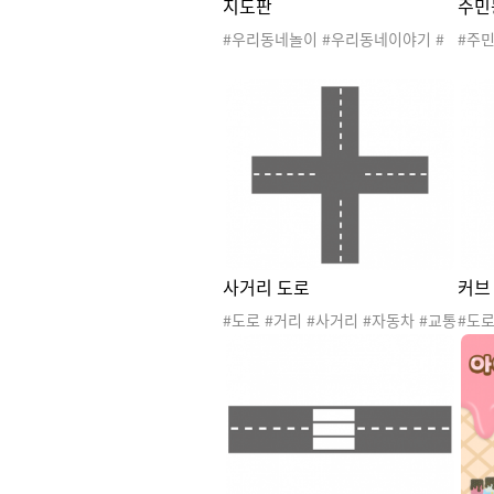
지도판
주민
#우리동네놀이 #우리동네이야기 #
#주민
다양한직업 #직업놀이 #가게놀이 #
이 #
우리동네공공기관 #우리동네지도만
거
들기 #공공기관모자만들기 #직업합
성이미지 #도로 #교통기관
사거리 도로
커브
#도로 #거리 #사거리 #자동차 #교통
#도로
놀이 #교통안전교육 #교통기관놀이
놀이
판 #운전
판 #