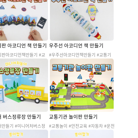
판 아코디언 책 만들기
우주선 아코디언 책 만들기
지판아코디언책만들기 #교
#우주선아코디언책만들기 #교통기
탈것 #탈것도안 #육상교통
관 #탈것 #탈것도안 #교통기관놀이
교통기관놀이 #교통기관활동
#교통기관활동 #교통기관프로젝트
관프로젝트 #교통기관활동
#교통기관활동지 #언어활동 #수조
작활동 #오리고붙이기 #소
작활동 #오리고붙이기 #소근육발달
 #교통표지판
#육상교통기관 #해상교통기관 #항
공교통기관 #기차 #배 #비행기 #열
기구 #오토바이 #우주선 #자동차 #
잠수함
 버스정류장 만들기
교통기관 놀이판 만들기
처만들기 #미니어처버스정
#교통놀이 #안전교육 #자동차 #운전
기 #미니어처놀이 #역할놀
#표지판 #도로 #교통기관놀이판 #교
기관놀이 #교통수단놀이 #
통안전교육 #교통표지판