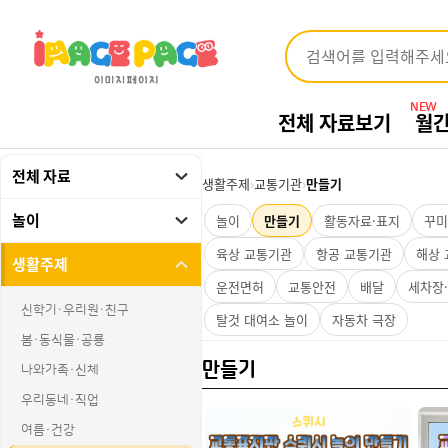
NEW
전체 자료보기
월
전체 자료
생활주제
›
교통기관
›
만들기
놀이
놀이
만들기
활동자료·표지
꾸미
육상 교통기관
항공 교통기관
해상
생활주제
운전면허
교통안전
배달
세차장
신학기·우리원·친구
탈것 대여소 놀이
자동차 극장
봄·동식물·공룡
만들기
나와가족·신체
우리동네·직업
여름·건강