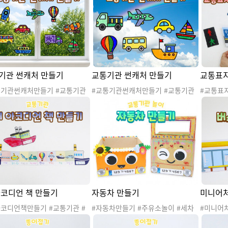
기관 썬캐처 만들기
교통기관 썬캐처 만들기
교통표지
통기관썬캐처만들기 #교통기관
#교통기관썬캐처만들기 #교통기관
#교통표
통기관놀이 #교통기관도안 #교
#탈것 #육상교통기관 #항공교통기
통기관 #
관활동 #육상교통기관 #해상교
관 #해상교통기관 #도움을주는교통
기관 #
관 #항공교통기관 #교통기관만
기관 #교통기관놀이 #교통기관활동
#교통기
 #교통기관환경구성 #교통기관
#교통기관도안 #썬캐처 #썬캐쳐 #교
지 #수조
 #썬캐처 #썬캐쳐 #썬캐처만
통기관만들기 #교통기관썬캐처 #자
근육발달
 #교통기관썬캐처
동차 #버스 #트럭 #자전거 #레미콘
#굴삭기 #굴착기 #잠수함 #비행기 #
우주선 #로케트 #헬리콥터 #20260
801교통기관환경구성
아코디언 책 만들기
자동차 만들기
미니어처
아코디언책만들기 #교통기관 #
#자동차만들기 #주유소놀이 #세차
#미니어
#탈것도안 #교통기관놀이 #교
장놀이 #자동차놀이 #교통기관놀이
류장만들
관활동 #교통기관프로젝트 #교
#가게놀이 #역할놀이 #시장놀이 #자
이 #교통