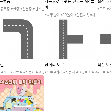
등록증
자동으로 바뀌는 신호등 AR 놀
회전 교
이
등록증 #민증 #신분증 #선거놀
#도로 #
투표놀이 #반장선거 #어린이선
자동차 #
#교통놀이 #AR놀이 #안전교육 #자
교통기관
동차 #운전 #표지판 #도로 #신호등A
R놀이 #교통안전교육 #자동으로바
뀌는신호등AR놀이 #교통기관놀이판
#운전면허
 길
삼거리 도로
직선 도
 #거리 #커브길 #자동차 #교통
#도로 #거리 #자동차 #교통놀이 #교
#도로 #
 #교통안전교육 #교통기관놀이
통안전교육 #교통기관놀이판 #삼거
통안전교
운전
리 #운전 #탈것
도로 #운