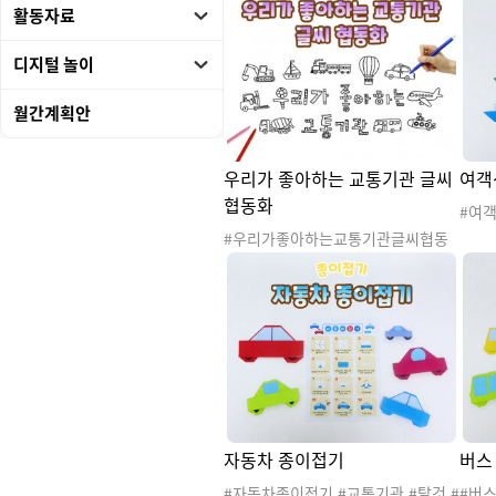
활동자료
통기관활동지 #언어활동 #수조작활
통기
동 #오리고붙이기 #소근육발달 #육
동 #
디지털 놀이
상교통기관 #해상교통기관 #항공교
상교
통기관 #기차 #배 #비행기 #열기구
통기관
#오토바이 #우주선 #자동차 #잠수함
#오토
월간계획안
우리가 좋아하는 교통기관 글씨
여객
협동화
#여객
탈것
#우리가좋아하는교통기관글씨협동
놀이
화 #교통기관 #교통기관놀이 #교통
기 
기관도안 #교통기관활동 #육상교통
판 
기관 #해상교통기관 #항공교통기관
이접
#교통기관환경 #교통기관환경구성
기 #
#환경구성 #교통기관만들기 #협동
발달 
화 #미술활동 #색칠하기 #협동작품
동 #
#콜라주 #글씨협동화
자동차 종이접기
버스
#자동차종이접기 #교통기관 #탈것 #
#버스