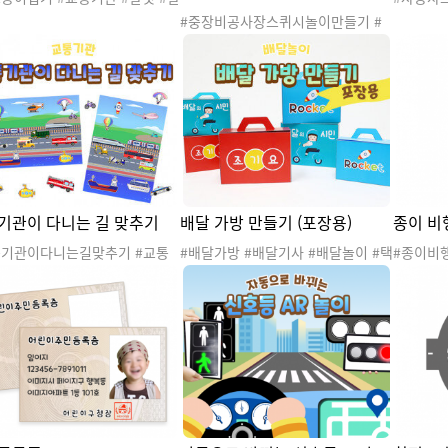
안 #육상교통기관 #교통기관놀
#교통기
#중장비공사장스퀴시놀이만들기 #
#교통기관활동 #교통기관꾸미기
관스퀴시 
교통기관 #탈것 #교통기관놀이 #중
통기관게시판 #교통기관환경판
스퀴시만들
장비놀이 #공사장놀이 #육상교통기
통기관프로젝트 #교통기관종이
퀴시도안 
관 #중장비스퀴시 #공사장스퀴시 #
 #게시판꾸미기 #환경판꾸미기
도안 #촉
교통기관스퀴시 #스퀴시 #스퀴시만
이접기 #색종이접기 #소근육발
이 #소
들기 #말랑이 #장난감 #스퀴시도안
20260801교통기관활동 #2026
#종이스퀴시 #종스 #종스도안 #촉감
01교통기관미술활동
놀이 #미술놀이 #초등놀이 #소근육
발달
기관이 다니는 길 맞추기
배달 가방 만들기 (포장용)
종이 비
통기관이다니는길맞추기 #교통
#배달가방 #배달기사 #배달놀이 #택
#종이비
#교통기관놀이 #탈것 #오리기
배놀이 #배송놀이 #선물포장 #교통
회 #종
위오리기 #종이오리기 #교통기
기관
접기 #미
습지
림픽놀이
를접어요
#종이 #