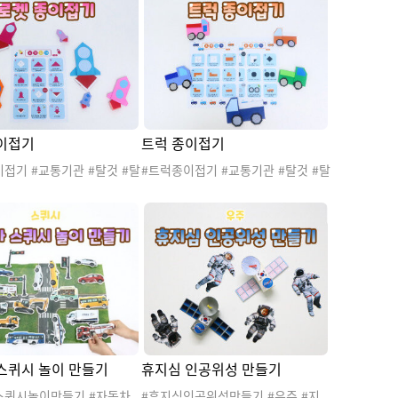
놀이 #오리기
이접기
트럭 종이접기
접기 #교통기관 #탈것 #탈
#트럭종이접기 #교통기관 #탈것 #탈
#항공교통기관 #교통기관놀
것도안 #육상교통기관 #교통기관놀
통기관활동 #교통기관꾸미기
이 #교통기관활동 #교통기관꾸미기
관게시판 #교통기관환경판
#교통기관게시판 #교통기관환경판
관프로젝트 #교통기관종이
#교통기관프로젝트 #교통기관종이
게시판꾸미기 #환경판꾸미기
접기 #게시판꾸미기 #환경판꾸미기
기 #색종이접기 #소근육발
#종이접기 #색종이접기 #소근육발
260801교통기관활동 #2026
달 #20260801교통기관활동 #2026
교통기관미술활동
0801교통기관미술활동
스퀴시 놀이 만들기
휴지심 인공위성 만들기
스퀴시놀이만들기 #자동차
#휴지심인공위성만들기 #우주 #지