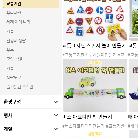
교통기관
우리나라
세계 여러 나라
가을
환경과 생활
교통표지판 스퀴시 놀이 만들기
교통
우주
#교통표지판스퀴시놀이만들기 #교
#교
모양·색깔
통표지판 #교통기관 #표지판 #탈것
#교
#자동차 #육상교통기관 #교통기관
통기
겨울
놀이 #교통기관활동 #교통기관도안
통기
생활도구
#교통기관스퀴시 #교통표지판스퀴
들기
시 #스퀴시 #스퀴시만들기 #말랑이
꾸미기
즐거웠던 우리반
#장난감 #스퀴시도안 #종이스퀴시 #
들기
종스 #종스도안 #촉감놀이 #미술놀
환경구성
이 #초등놀이 #소근육발달 #교통안
전
행사
버스 아코디언 책 만들기
배 
#버스아코디언책만들기 #교통기관
#배
계절
#탈것 #탈것도안 #교통기관놀이 #교
탈것 
통기관활동 #교통기관프로젝트 #교
통기