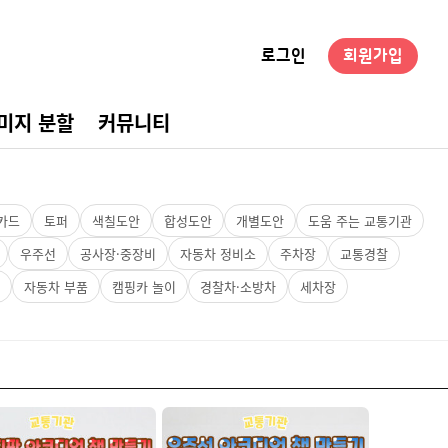
로그인
회원가입
미지 분할
커뮤니티
경구성
카드
토퍼
색칠도안
합성도안
개별도안
도움 주는 교통기관
우주선
공사장·중장비
자동차 정비소
주차장
교통경찰
자동차 부품
캠핑카 놀이
경찰차·소방차
세차장