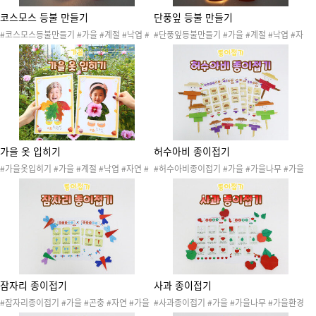
코스모스 등불 만들기
단풍잎 등불 만들기
#코스모스등불만들기 #가을 #계절 #낙엽 #
#단풍잎등불만들기 #가을 #계절 #낙엽 #자
자연 #자연물 #가을나무 #가을꽃 #가을환경
연 #자연물 #가을나무 #가을꽃 #가을환경 #
#가을활동 #가을놀이 #가을프로젝트 #가을
단풍잎 #은행잎 #가을활동 #가을놀이 #가을
만들기 #가을등불 #가을등 #미술활동 #코스
프로젝트 #가을만들기 #가을등불 #가을등 #
모스축제
미술활동 #자연물활동 #단풍축제 #단풍놀이
가을 옷 입히기
허수아비 종이접기
#가을옷입히기 #가을 #계절 #낙엽 #자연 #
#허수아비종이접기 #가을 #가을나무 #가을
자연물 #가을나무 #가을꽃 #가을환경 #가을
환경 #가을활동 #가을놀이 #가을프로젝트 #
활동 #가을놀이 #가을프로젝트 #가을옷 #봄
가을꾸미기 #가을게시판 #가을환경판 #가을
옷 #봄옷입히기 #봄활동 #자연물옷패턴 #옷
종이접기 #종이접기 #색종이접기 #소근육발
패턴 #옷꾸미기 #바깥활동 #바깥놀이 #미술
달 #가을틈새놀이 #틈새놀이 #농촌
활동 #자연물활동 #계절활동 #가을산책놀이
잠자리 종이접기
사과 종이접기
#잠자리종이접기 #가을 #곤충 #자연 #가을
#사과종이접기 #가을 #가을나무 #가을환경
나무 #가을꽃 #가을환경 #가을활동 #가을놀
#가을활동 #가을놀이 #가을프로젝트 #가을