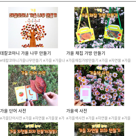
데칼코마니 가을 나무 만들기
가을 채집 가방 만들기
#데칼코마니가을나무만들기 #가을 #가을나
#가을채집가방만들기 #가을 #자연물 #가을
무 #낙엽 #은행잎 #단풍잎 #나무꾸미기 #나
꽃 #가을열매 #가을곤충 #낙엽 #은행잎 #단
무만들기 #협동활동 #가을도안 #가을활동 #
풍잎 #가을도안 #가을활동 #가을자료 #가을
가을자료 #가을만들기 #가을놀이 #색칠놀이
만들기 #채집통 #채집가방 #바깥놀이 #바깥
#물감놀이 #가을환경구성 #물감 #데칼코마
활동 #바깥산책 #숲활동 #가을숲활동 #자연
니 #데칼코마니놀이
물활동 #산책 #가을산책놀이
가을 단어 사전
가을색 사전
#가을단어사전 #가을 #자연물 #가을꽃 #가
#가을색사전 #가을 #자연물 #가을꽃 #가을
을열매 #낙엽 #은행잎 #단풍잎 #가을도안 #
열매 #낙엽 #은행잎 #단풍잎 #가을도안 #가
가을활동 #가을자료 #가을만들기 #가을사전
을활동 #가을자료 #가을만들기 #가을사전 #
#가을작은책 #가을도감 #가을단어 #바깥놀
가을작은책 #가을도감 #색 #바깥놀이 #바깥