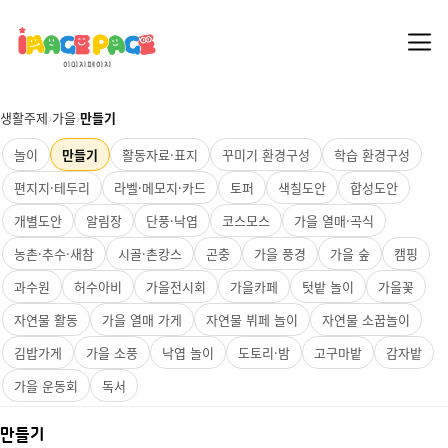
생활주제
›
가을
›
만들기
놀이
만들기
활동자료·표지
꾸미기 환경구성
학습 환경구성
편지지·테두리
라벨·메모지·카드
토퍼
색칠도안
합성도안
개별도안
알림장
단풍·낙엽
코스모스
가을 열매·곡식
농촌·추수·새참
시골·촌캉스
곤충
가을 풍경
가을 숲
캠핑
과수원
허수아비
가을전시회
가을카페
텃밭 놀이
가을꽃
자연물 활동
가을 열매 가게
자연물 뷔페 놀이
자연물 소꿉놀이
김밥가게
가을 소풍
낙엽 놀이
도토리·밤
고구마밭
감자밭
가을 운동회
독서
만들기