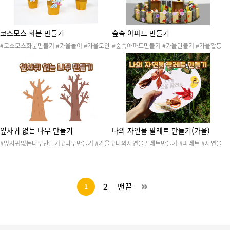
코스모스 화분 만들기
숲속 아파트 만들기
#코스모스화분만들기 #가을놀이 #가을도안
#숲속아파트만들기 #가을만들기 #가을활동
#잠자리 #가을오리기 #종이오리기 #가위오
#가을놀이 #가을열매 #가을전시회 #자연물
리기 #색칠놀이 #색칠활동 #색칠도안 #가을
#미술활동 #협동활동 #색칠놀이 #색칠도안
만들기 #소근육발달놀이 #가을활동 #화분만
#가을오리기 #숲속마을
들기 #종이컵화분 #종이컵꽃만들기
잎사귀 없는 나무 만들기
나의 자연물 팔레트 만들기(가을)
#잎사귀없는나무만들기 #나무만들기 #가을
#나의자연물팔레트만들기 #파레트 #자연물
#가을활동 #가을놀이 #가을열매 #가을수확
#미술활동 #가을 #자연물활동 #숲활동 #숲
#가을전시회 #자연물 #나무꾸미기 #미술활
체험 #가을만들기 #가을도안 #가을꾸미기 #
동 #가을나무 #가을나무꾸미기 #봄 #여름 #
색칠활동 #색칠놀이 #색칠도안 #가을산책놀
가을 #겨울
이
2
맨끝
1