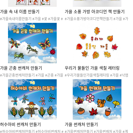
가을 속 내 이름 만들기
가을 소풍 가방 아코디언 책 만들기
#가을속내이름만들기 #가을 #꽃 #가을꽃 #
#가을소풍가방아코디언책만들기 #가을 #가
자연물 #가을도안 #가을활동 #가을만들기 #
을날씨 #가을소풍 #가을산책 #소풍 #산책 #
자연물놀이 #자연물만들기 #자연물활동 #이
현장학습 #소풍가방 #현장학습가방 #가을도
름 #내이름 #이름꾸미기 #가을산책놀이
안 #가을활동 #가을만들기 #작은책 #가을작
은책 #가을소풍작은책 #아코디언책 #가을아
코디언책 #가을소풍아코디언책 #가을사전 #
아코디언 #아코디언북 #가을산책놀이
가을 곤충 썬캐처 만들기
우리가 물들인 가을 색칠 레터링
#가을곤충썬캐처만들기 #가을 #곤충 #가을
#우리가물들인가을색칠레터링 #가을 #낙엽
곤충 #생물 #생태계 #가을도안 #가을활동 #
#자연 #자연물 #단풍 #단풍잎 #은행잎 #가
가을자료 #가을만들기 #환경구성 #썬캐처 #
을도안 #가을활동 #가을자료 #가을레터링 #
썬캐쳐 #가을환경구성 #가을곤충환경구성
레터링 #색칠레터링 #미술활동 #물감놀이 #
환경구성 #가을환경구성 #가을환경판 #가을
색칠 #가을가랜드 #가랜드 #가을만들기
허수아비 썬캐처 만들기
가을 썬캐처 만들기
#허수아비썬캐처만들기 #허수아비썬캐처 #
#가을썬캐처만들기 #가을썬캐처 #가을 #계