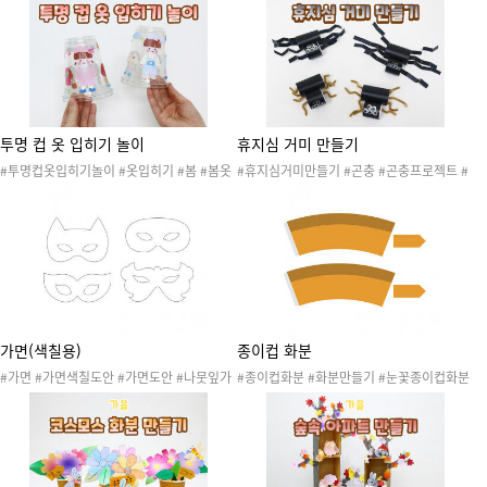
#자연탐구 #자연관찰 #과학 #곤충채집 #곤
연탐구 #자연관찰 #과학 #곤충채집 #곤충놀
충놀이 #곤충활동 #자연
이 #곤충활동 #자연 #곤충탐험 #곤충채집통
#관찰 #미술활동 #곤충채집 #가을산책놀이
#봄만들기
투명 컵 옷 입히기 놀이
휴지심 거미 만들기
#투명컵옷입히기놀이 #옷입히기 #봄 #봄옷
#휴지심거미만들기 #곤충 #곤충프로젝트 #
#가을 #가을옷 #봄옷가게놀이 #봄옷입히기
봄 #여름 #가을 #봄곤충 #여름곤충 #가을곤
#가을옷입히기 #봄활동 #가을활동 #인형놀
충 #자연탐구 #자연관찰 #과학 #곤충채집 #
이 #투명컵 #재활용품 #미술활동 #계절 #봄
곤충놀이 #곤충활동 #자연 #미술활동 #거미
만들기
만들기 #거미줄 #봄만들기
가면(색칠용)
종이컵 화분
#가면 #가면색칠도안 #가면도안 #나뭇잎가
#종이컵화분 #화분만들기 #눈꽃종이컵화분
면 #자연물가면 #가면만들기 #가면꾸미기 #
#겨울 #겨울놀이 #겨울도안 #겨울활동 #겨
가면무도회 #무도회놀이 #가면축제 #가면놀
울꾸미기 #겨울환경판 #겨울게시판 #겨울작
이 #자연놀이 #자연물놀이 #생태놀이 #콜라
품 #겨울작품만들기 #코스모스화분만들기 #
주 #자연물가면 #산책놀이 #산책 #틈새놀이
카네이션화분만들기 #딸기화분만들기 #종이
#산책틈새놀이
컵꽃만들기