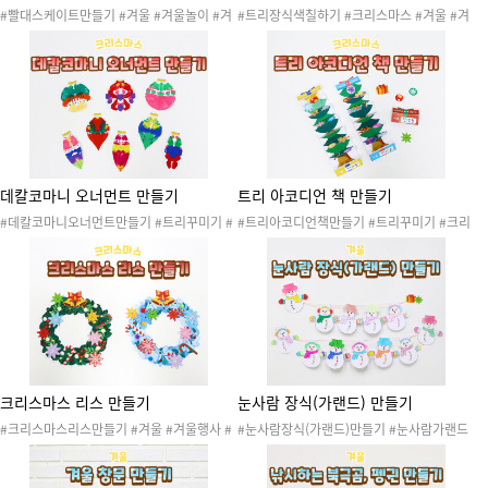
#빨대스케이트만들기 #겨울 #겨울놀이 #겨
#트리장식색칠하기 #크리스마스 #겨울 #겨
울활동 #겨울만들기 #겨울스포츠 #겨울운동
울활동 #겨울행사 #겨울놀이 #크리스마스활
#피겨스케이팅 #스피드스케이팅 #아이스하
동 #크리스마스도안 #크리스마스꾸미기 #크
키 #컬링 #빙판 #빙상장 #아이스링크 #스케
리스마스만들기 #산타잔치 #산타파티 #산타
이트장놀이 #스케이트장매점놀이
행사 #크리스마스장식 #미술활동 #색칠활동
#색칠놀이
데칼코마니 오너먼트 만들기
트리 아코디언 책 만들기
#데칼코마니오너먼트만들기 #트리꾸미기 #
#트리아코디언책만들기 #트리꾸미기 #크리
크리스마스 #겨울 #겨울활동 #겨울행사 #크
스마스 #겨울 #겨울행사 #겨올놀이 #겨울활
리스마스활동 #크리스마스도안 #크리스마스
동 #겨울환경 #크리스마스활동 #크리스마스
꾸미기 #크리스마스만들기 #산타잔치 #산타
도안 #크리스마스꾸미기 #크리스마스만들기
파티 #산타행사 #크리스마스장식 #미술활동
#산타잔치 #산타파티 #산타행사 #크리스마
#색칠활동 #색칠놀이 #겨울놀이
스장식 #미술활동 #색칠놀이 #색칠활동
크리스마스 리스 만들기
눈사람 장식(가랜드) 만들기
#크리스마스리스만들기 #겨울 #겨울행사 #
#눈사람장식(가랜드)만들기 #눈사람가랜드
겨울놀이 #겨울활동 #겨울환경 #성탄절 #크
#겨울 #겨울행사 #겨울놀이 #겨울활동 #겨
리스마스행사 #크리스마스활동 #크리스마스
울환경 #겨울환경판 #겨울게시판 #겨울꾸미