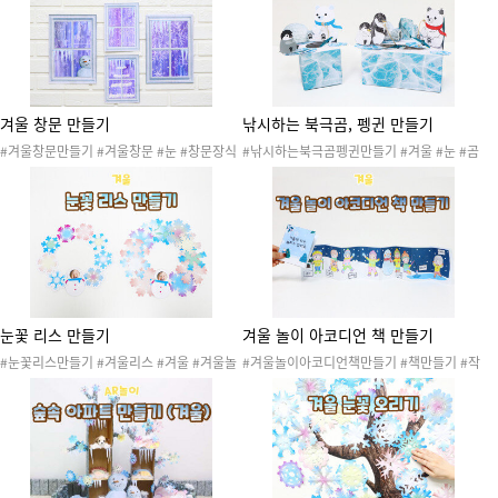
도안 #크리스마스꾸미기 #크리스마스만들기
기 #겨울도안 #미술활동 #겨울만들기
#산타잔치 #산타파티 #산타행사 #크리스마
스장식 #크리스마스리스
겨울 창문 만들기
낚시하는 북극곰, 펭귄 만들기
#겨울창문만들기 #겨울창문 #눈 #창문장식
#낚시하는북극곰펭귄만들기 #겨울 #눈 #곰
도안 #계절창문만들기 #겨울환경판 #겨울게
#북극곰 #펭귄 #동물 #빙하 #얼음 #북극 #
시판 #겨울꾸미기 #겨울도안 #겨울활동 #겨
남극 #극지방 #겨울만들기 #겨울환경 #겨울
울놀이 #미술활동 #겨울만들기 #눈사람 #고
놀이 #겨울활동 #겨울축제 #낚시놀이 #낚싯
드름
대
눈꽃 리스 만들기
겨울 놀이 아코디언 책 만들기
#눈꽃리스만들기 #겨울리스 #겨울 #겨울놀
#겨울놀이아코디언책만들기 #책만들기 #작
이 #겨울만들기 #겨울활동 #겨울도안 #종이
은책만들기 #겨울 #겨울놀이 #겨울활동 #겨
오리기 #가위오리기 #겨울오리기 #겨울꾸미
울활동지 #겨울학습지 #색칠활동 #색칠놀이
기 #겨울환경판 #눈결정체 #눈사람 #눈꽃놀
#미술활동 #가위오리기 #소근육발달 #스키
이 #눈꽃오리기
#눈썰매 #눈싸움 #눈사람 #얼음낚시 #스케
이트