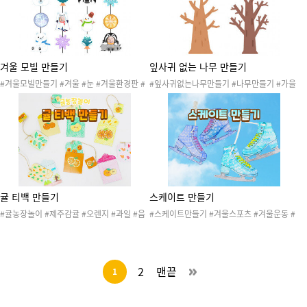
트모빌 #색칠도안 #색칠활동
겨울 모빌 만들기
잎사귀 없는 나무 만들기
#겨울모빌만들기 #겨울 #눈 #겨울환경판 #
#잎사귀없는나무만들기 #나무만들기 #가을
겨울꾸미기 #겨울도안 #겨울놀이 #펭귄모빌
#가을활동 #가을놀이 #가을열매 #가을수확
#북극곰모빌 #눈사람모빌
#가을전시회 #자연물 #나무꾸미기 #미술활
동 #가을나무 #가을나무꾸미기 #봄 #여름 #
가을 #겨울
귤 티백 만들기
스케이트 만들기
#귤농장놀이 #제주감귤 #오렌지 #과일 #음
#스케이트만들기 #겨울스포츠 #겨울운동 #
식 #겨울놀이 #제주도 #차만들기 #색칠활동
겨울놀이 #피겨스케이트 #색칠활동 #색칠 #
#색칠 #제주데이 #제 #제주도놀이 #티백만
색칠도안 #동계올림픽
들기 #20260103귤카페놀이
2
맨끝
1