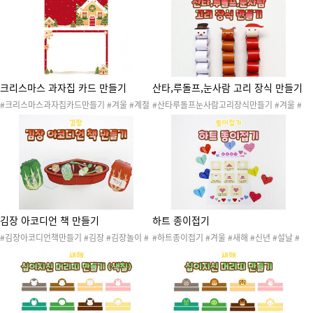
겨울용품가게 #겨울용품가게놀이 #역할놀이
환경판 #겨울만들기 #겨울프로젝트 #미술활
#종이놀이 #생활용품
동 #펭귄미끄럼틀놀이
크리스마스 과자집 카드 만들기
산타,루돌프,눈사람 고리 장식 만들기
#크리스마스과자집카드만들기 #겨울 #계절
#산타루돌프눈사람고리장식만들기 #겨울 #
#눈 #크리스마스 #겨울행사 #겨울놀이 #겨
계절 #눈 #크리스마스 #겨울행사 #겨울놀이
울활동 #크리스마스놀이 #크리스마스도안 #
#겨울활동 #크리스마스놀이 #크리스마스도
크리스마스자료 #크리스마스꾸미기 #크리스
안 #크리스마스자료 #크리스마스꾸미기 #크
마스장식 #산타잔치 #산타파티 #산타행사 #
리스마스만들기 #산타잔치 #산타파티 #산타
진저맨쿠키 #크리스마스카드 #크리스마스편
행사 #크리스마스장식
지 #크리스마스편지지
김장 아코디언 책 만들기
하트 종이접기
#김장아코디언책만들기 #김장 #김장놀이 #
#하트종이접기 #겨울 #새해 #신년 #설날 #
김치 #음식 #배추 #무 #김장김치 #김장하는
추석 #명절 #새해활동 #새해도안 #새해종이
날 #김장재료 #요리활동 #김장활동 #텃밭활
접기 #설날종이접기 #추석종이접기 #새해환
동 #겨울 #겨울준비 #겨울놀이 #월동준비 #
경판 #설날환경판 #추석환경판 #복주머니접
김장도안 #김장자료 #김장활동지 #오리고붙
기 #딱지접기 #겨울종이접기 #하트접기 #하
이기 #소근육발달
트모양 #모양 #모양과색깔