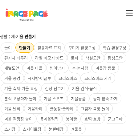
생활주제
›
겨울
›
만들기
놀이
만들기
활동자료·표지
꾸미기 환경구성
학습 환경구성
편지지·테두리
라벨·메모지·카드
토퍼
색칠도안
합성도안
개별도안
겨울 마을
빙어낚시
눈·눈사람
겨울잠 동물
겨울 풍경
극지방·이글루
크리스마스
크리스마스 가게
겨울 축제·겨울 요정
김장 담그기
겨울 간식·음식
분식 포장마차 놀이
겨울 스포츠
겨울용품
동지·팥죽 가게
겨울 날씨
겨울카페
귤농장·귤카페
그림자 극장 놀이
겨울 캠핑장 놀이
동계올림픽
붕어빵
호떡·호빵
군고구마
스키장
스케이트장
눈썰매장
겨울옷