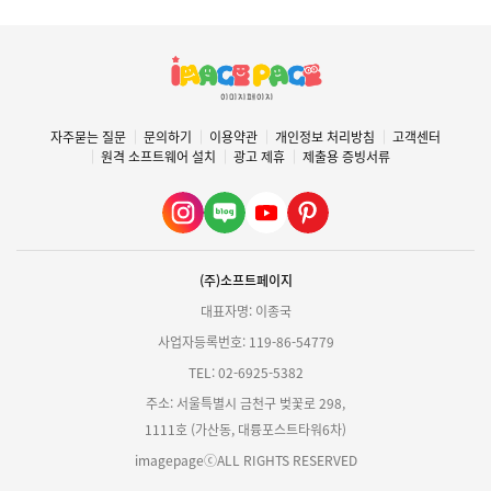
자주묻는 질문
문의하기
이용약관
개인정보 처리방침
고객센터
원격 소프트웨어 설치
광고 제휴
제출용 증빙서류
(주)소프트페이지
대표자명: 이종국
사업자등록번호: 119-86-54779
TEL: 02-6925-5382
주소: 서울특별시 금천구 벚꽃로 298,
1111호 (가산동, 대륭포스트타워6차)
imagepageⓒALL RIGHTS RESERVED