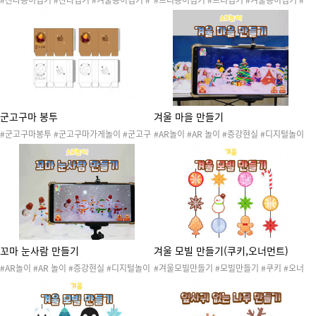
#산타종이접기 #산타접기 #겨울종이접기 #
#트리종이접기 #트리접기 #겨울종이접기 #
겨울접기 #크리스마스종이접기 #겨울환경판
겨울접기 #크리스마스종이접기 #겨울환경판
#겨울꾸미기 #겨울도안 #소근육발달놀이 #
#겨울꾸미기 #겨울도안 #소근육발달놀이 #
겨울환경 #펭귄종이접기 #트리종이접기 #눈
겨울환경 #펭귄종이접기 #눈사람종이접기 #
사람종이접기 #트리꾸미기 #미술활동 #산타
산타종이접기 #트리꾸미기 #미술활동 #종이
클로스종이접기 #산타클로스만들기
컵화분
군고구마 봉투
겨울 마을 만들기
#군고구마봉투 #군고구마가게놀이 #군고구
#AR놀이 #AR 놀이 #증강현실 #디지털놀이
마만들기 #겨울 #겨울행사 #겨울놀이 #겨울
#꼬마눈사람만들기 #겨울마을만들기 #겨울
도안 #겨울활동 #겨울간식 #겨울음식 #시장
#겨울놀이 #겨울도안 #눈사람 #트리 #크리
놀이 #겨울간식봉투 #겨울간식포장 #겨울간
스마스 #스키 #색칠놀이 #색칠활동
식놀이 #겨울 간식 #군고구마색칠도안 #군
고구마놀이 #겨울간식놀이
꼬마 눈사람 만들기
겨울 모빌 만들기(쿠키,오너먼트)
#AR놀이 #AR 놀이 #증강현실 #디지털놀이
#겨울모빌만들기 #모빌만들기 #쿠키 #오너
#꼬마눈사람만들기 #겨울마을만들기 #겨울
먼트 #눈사람 #진저맨 #눈꽃 #눈결정체 #지
#겨울놀이 #겨울도안 #눈사람합성도안 #눈
팡이사탕 #겨울 #눈 #겨울환경판 #겨울꾸미
사람꾸미기 #미술활동
기 #겨울도안 #겨울놀이 #쿠키모빌 #오너먼