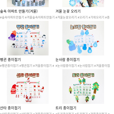
숲속 아파트 만들기(겨울)
겨울 눈꽃 오리기
#숲속아파트만들기 #겨울숲속아파트만들기
#겨울눈꽃오리기 #오리기 #가위오리기 #종
#겨울만들기 #AR놀이 #AR 놀이 #증강현실
이오리기 #색종이오리기 #소근육발달놀이 #
#디지털놀이 #겨울 #겨울행사 #겨울놀이 #
겨울환경판 #겨울꾸미기 #겨울도안 #겨울환
겨울활동 #겨울환경 #미술활동 #자연물 #협
경 #트리종이접기 #펭귄종이접기 #눈사람종
동활동 #색칠놀이 #색칠도안 #겨울오리기 #
이접기 #산타종이접기 #잎사귀없는나무 #눈
숲속마을
결정오리기 #눈결정 #눈꽃놀이
펭귄 종이접기
눈사람 종이접기
#펭귄종이접기 #펭귄접기 #겨울종이접기 #
#눈사람종이접기 #눈사람접기 #겨울종이접
겨울접기 #크리스마스종이접기 #겨울환경판
기 #겨울접기 #크리스마스종이접기 #산타모
#겨울꾸미기 #겨울도안 #소근육발달놀이 #
자접기 #겨울환경판 #겨울꾸미기 #겨울도안
겨울환경 #눈사람종이접기 #산타종이접기 #
#소근육발달놀이 #겨울환경 #펭귄종이접기
트리종이접기 #트리꾸미기 #미술활동 #산타
#산타종이접기 #트리종이접기 #트리꾸미기
모자접기
#미술활동
산타 종이접기
트리 종이접기