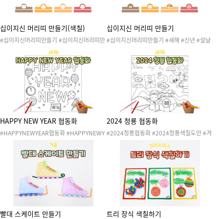
십이지신 머리띠 만들기(색칠)
십이지신 머리띠 만들기
#십이지신머리띠만들기 #십이지신머리띠만
#십이지신머리띠만들기 #새해 #신년 #설날
들기색칠도안 #새해 #신년 #설날 #명절 #새
#명절 #새해활동 #신년활동 #동물활동 #열
해활동 #신년활동 #동물활동 #열두띠 #십이
두띠 #십이간지 #열두띠이야기 #동극 #동극
간지 #열두띠이야기 #동극 #동극머리띠 #역
머리띠 #역할극 #역할놀이 #쥐 #소 #호랑이
할극 #역할놀이 #역할놀이 #쥐 #소 #호랑이
#토끼 #용 #뱀 #말 #양 #원숭이 #닭 #개 #
#토끼 #용 #뱀 #말 #양 #원숭이 #닭 #개 #
돼지 #동물 #겨울
돼지 #동물 #색칠도안 #색칠공부 #색칠활동
#겨울
HAPPY NEW YEAR 협동화
2024 청룡 협동화
#HAPPYNEWYEAR협동화 #HAPPYNEWY
#2024청룡협동화 #2024청룡색칠도안 #겨
EAR색칠도안 #겨울 #새해 #신년 #설날 #명
울 #새해 #신년 #설날 #명절 #겨울활동 #겨
절 #겨울활동 #겨울놀이 #겨울활동지 #새해
울놀이 #겨울활동지 #새해활동 #새해도안 #
활동 #새해도안 #새해활동지 #청룡 #청룡띠
새해활동지 #청룡 #청룡띠 #청룡해 #갑진년
#청룡해 #미술활동 #색칠도안 #색칠활동 #
#미술활동 #색칠도안 #색칠활동 #색칠공부
색칠공부 #협동화 #협동화작품 #콜라주
#협동화 #협동화작품 #콜라주
빨대 스케이트 만들기
트리 장식 색칠하기