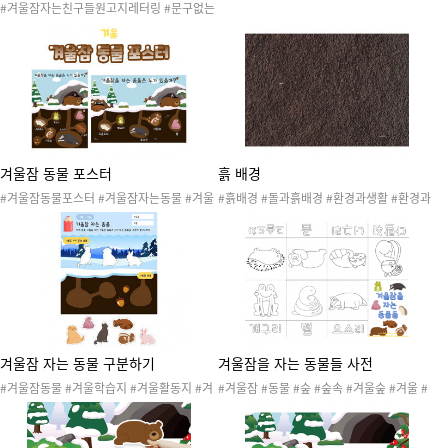
#겨울만들기 #AR놀이 #AR 놀이 #증강현실
#겨울잠자는친구들원고지레터링 #문구없는
#디지털놀이 #겨울 #겨울행사 #겨울놀이 #
겨울잠자는친구들원고지레터링 #겨울 #계절
겨울활동 #겨울환경 #미술활동 #자연물 #협
#눈 #겨울놀이 #겨울활동 #겨울자료 #겨울
동활동 #색칠놀이 #색칠도안 #겨울오리기 #
도안 #겨울프로젝트 #겨울잠자는동물 #겨울
숲속마을
잠자는생물 #겨울레터링
겨울잠 동물 포스터
흙 배경
#겨울잠동물포스터 #겨울잠자는동물 #겨울
#흙배경 #돌과흙배경 #환경과생활 #환경과
#겨울포스터 #겨울놀이 #겨울도안 #겨울활
생활환경판 #환경과생활꾸미기 #환경과생활
동 #겨울교수자료 #겨울잠을자는동물은누가
도안 #흙도안 #돌과흙도안
있을까 #곰 #개구리 #다람쥐 #오소리 #너구
리 #고슴도치 #뱀 #겨울잠동물포스터가로버
전 #겨울잠동물포스터세로버전
겨울잠 자는 동물 구분하기
겨울잠을 자는 동물들 사전
#겨울잠동물 #겨울학습지 #겨울활동지 #겨
#겨울잠 #동물 #숲 #숲속 #겨울숲 #겨울 #
울잠 #가위오리기 #오리기 #종이오리기
겨울놀이 #언어공부 #언어영역 #겨울잠자는
동물맞추기 #활동지 #작은책 #색칠도안 #개
구리 #다람쥐 #오소리 #곰 #뱀 #너구리