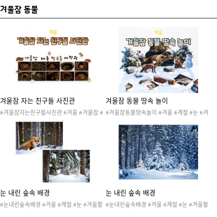
겨울잠 동물
겨울잠 자는 친구들 사진관
겨울잠 동물 땅속 놀이
#겨울잠자는친구들사진관 #겨울 #겨울잠 #
#겨울잠동물땅속놀이 #겨울 #계절 #눈 #겨
겨울잠동물 #동물 #겨울도안 #겨울자료 #겨
울잠동물 #겨울활동 #겨울놀이 #겨울도안 #
울환경구성 #겨울벽보 #사진 #사진관 #환경
겨울환경 #겨울자료 #겨울게시판 #겨울환경
구성 #동물사진관 #동물환경구성
판 #겨울프로젝트 #곰 #고슴도치 #곰 #다람
쥐 #뱀 #오소리 #토끼 #여우
눈 내린 숲속 배경
눈 내린 숲속 배경
#눈내린숲속배경 #겨울 #계절 #눈 #겨울활
#눈내린숲속배경 #겨울 #계절 #눈 #겨울활
동 #겨울환경 #겨울놀이 #겨울도안 #겨울자
동 #겨울환경 #겨울놀이 #겨울도안 #겨울자