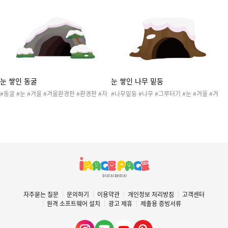
물 #연못 #숲 #숲속 #겨울숲 #산 #자연 #겨
연 #숲 #숲속 #겨울숲 #산 #겨울잠동물맞추
울환경판 #겨울잠동물맞추기 #봄환경
기
눈 쌓인 동굴
눈 쌓인 나무 밑둥
#동굴 #눈 #겨울 #겨울환경판 #환경판 #자
#나무밑둥 #나무 #그루터기 #눈 #겨울 #겨
연 #숲 #숲속 #겨울숲 #산 #겨울잠동물맞추
울환경판 #환경판 #자연 #숲 #숲속 #겨울숲
기
#산 #겨울잠동물맞추기
자주묻는 질문
문의하기
이용약관
개인정보 처리방침
고객센터
원격 소프트웨어 설치
광고 제휴
제출용 증빙서류