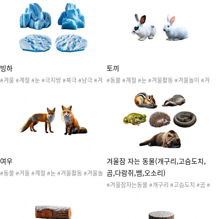
료 #겨울게시판 #겨울환경판 #겨울프로젝트
료 #겨울게시판 #겨울환경판 #겨울프로젝트
#겨울배경 #겨울숲배경 #동물 #여우 #토끼
#겨울배경 #겨울숲배경
빙하
토끼
#겨울 #계절 #눈 #극지방 #북극 #남극 #겨
#동물 #계절 #눈 #겨울활동 #겨울놀이 #겨
울활동 #겨울놀이 #겨울도안 #겨울환경 #겨
울도안 #겨울환경 #겨울자료 #겨울게시판 #
울자료 #겨울게시판 #겨울환경판 #겨울프로
겨울환경판 #겨울프로젝트 #겨울잠동물땅속
젝트
놀이 #겨울
여우
겨울잠 자는 동물(개구리,고슴도치,
곰,다람쥐,뱀,오소리)
#동물 #겨울 #계절 #눈 #겨울활동 #겨울놀
이 #겨울도안 #겨울환경 #겨울자료 #겨울게
#겨울잠자는동물 #개구리 #고슴도치 #곰 #
시판 #겨울환경판 #겨울프로젝트 #겨울잠동
다람쥐 #뱀 #오소리 #겨울 #계절 #눈 #겨울
물땅속놀이
잠동물 #겨울활동 #겨울놀이 #겨울도안 #겨
울환경 #겨울자료 #겨울게시판 #겨울환경판