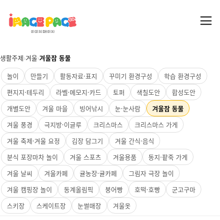
생활주제
›
겨울
›
겨울잠 동물
놀이
만들기
활동자료·표지
꾸미기 환경구성
학습 환경구성
편지지·테두리
라벨·메모지·카드
토퍼
색칠도안
합성도안
개별도안
겨울 마을
빙어낚시
눈·눈사람
겨울잠 동물
겨울 풍경
극지방·이글루
크리스마스
크리스마스 가게
겨울 축제·겨울 요정
김장 담그기
겨울 간식·음식
분식 포장마차 놀이
겨울 스포츠
겨울용품
동지·팥죽 가게
겨울 날씨
겨울카페
귤농장·귤카페
그림자 극장 놀이
겨울 캠핑장 놀이
동계올림픽
붕어빵
호떡·호빵
군고구마
스키장
스케이트장
눈썰매장
겨울옷